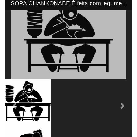
SOPA CHANKONABE É feita com legumes.
Dias antes das competições, lutadores não
comem carne de bichos quadrúpedes, para
não cair de quatro no ringue...
Previous
Next