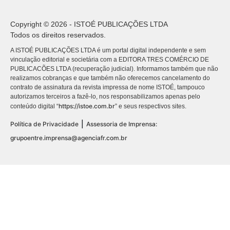
Copyright © 2026 - ISTOÉ PUBLICAÇÕES LTDA
Todos os direitos reservados.
A ISTOÉ PUBLICAÇÕES LTDA é um portal digital independente e sem
vinculação editorial e societária com a EDITORA TRES COMÉRCIO DE
PUBLICACÕES LTDA (recuperação judicial). Informamos também que não
realizamos cobranças e que também não oferecemos cancelamento do
contrato de assinatura da revista impressa de nome ISTOÉ, tampouco
autorizamos terceiros a fazê-lo, nos responsabilizamos apenas pelo
https://istoe.com.br
conteúdo digital “
” e seus respectivos sites.
|
Política de Privacidade
Assessoria de Imprensa:
grupoentre.imprensa@agenciafr.com.br