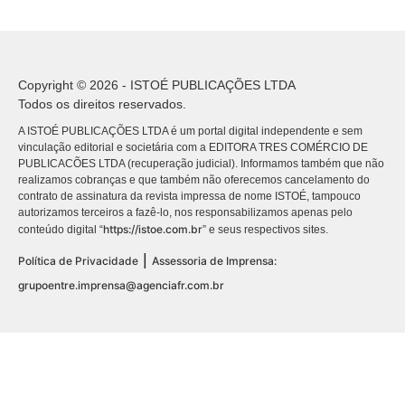
Copyright © 2026 - ISTOÉ PUBLICAÇÕES LTDA
Todos os direitos reservados.
A ISTOÉ PUBLICAÇÕES LTDA é um portal digital independente e sem
vinculação editorial e societária com a EDITORA TRES COMÉRCIO DE
PUBLICACÕES LTDA (recuperação judicial). Informamos também que não
realizamos cobranças e que também não oferecemos cancelamento do
contrato de assinatura da revista impressa de nome ISTOÉ, tampouco
autorizamos terceiros a fazê-lo, nos responsabilizamos apenas pelo
https://istoe.com.br
conteúdo digital “
” e seus respectivos sites.
|
Política de Privacidade
Assessoria de Imprensa:
grupoentre.imprensa@agenciafr.com.br