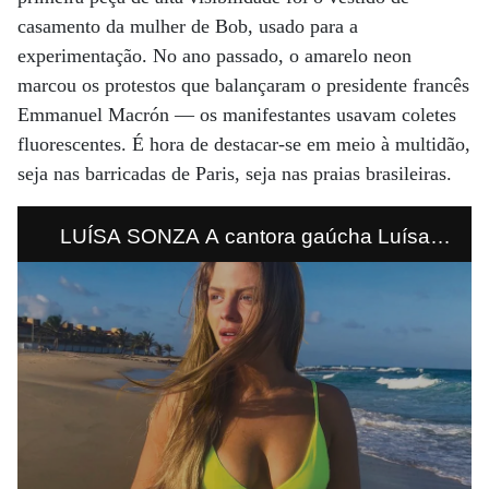
casamento da mulher de Bob, usado para a
experimentação. No ano passado, o amarelo neon
marcou os protestos que balançaram o presidente francês
Emmanuel Macrón — os manifestantes usavam coletes
fluorescentes. É hora de destacar-se em meio à multidão,
seja nas barricadas de Paris, seja nas praias brasileiras.
LUÍSA SONZA A cantora gaúcha Luísa
Sonza adotou o biquíni verde limão quando
curtia uma praia em Natal. Com mais de 10
milhões de seguidores, a mulher do
comediante Whindersson Nunes se tornou
uma influenciadora digital após explodir com
a música “Devagarinho”. Tudo o que ela