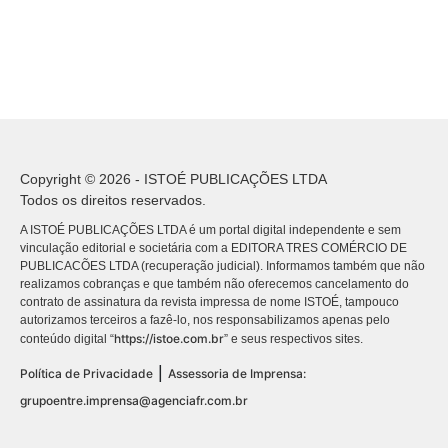
Copyright © 2026 - ISTOÉ PUBLICAÇÕES LTDA
Todos os direitos reservados.
A ISTOÉ PUBLICAÇÕES LTDA é um portal digital independente e sem
vinculação editorial e societária com a EDITORA TRES COMÉRCIO DE
PUBLICACÕES LTDA (recuperação judicial). Informamos também que não
realizamos cobranças e que também não oferecemos cancelamento do
contrato de assinatura da revista impressa de nome ISTOÉ, tampouco
autorizamos terceiros a fazê-lo, nos responsabilizamos apenas pelo
https://istoe.com.br
conteúdo digital “
” e seus respectivos sites.
|
Política de Privacidade
Assessoria de Imprensa:
grupoentre.imprensa@agenciafr.com.br