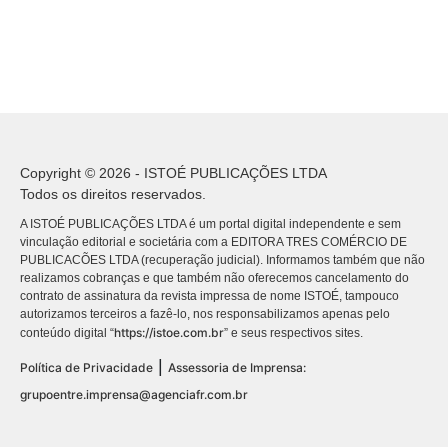
Copyright © 2026 - ISTOÉ PUBLICAÇÕES LTDA
Todos os direitos reservados.
A ISTOÉ PUBLICAÇÕES LTDA é um portal digital independente e sem
vinculação editorial e societária com a EDITORA TRES COMÉRCIO DE
PUBLICACÕES LTDA (recuperação judicial). Informamos também que não
realizamos cobranças e que também não oferecemos cancelamento do
contrato de assinatura da revista impressa de nome ISTOÉ, tampouco
autorizamos terceiros a fazê-lo, nos responsabilizamos apenas pelo
https://istoe.com.br
conteúdo digital “
” e seus respectivos sites.
|
Política de Privacidade
Assessoria de Imprensa:
grupoentre.imprensa@agenciafr.com.br