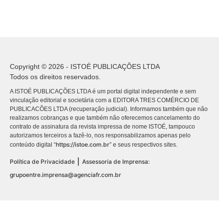
Copyright © 2026 - ISTOÉ PUBLICAÇÕES LTDA
Todos os direitos reservados.
A ISTOÉ PUBLICAÇÕES LTDA é um portal digital independente e sem
vinculação editorial e societária com a EDITORA TRES COMÉRCIO DE
PUBLICACÕES LTDA (recuperação judicial). Informamos também que não
realizamos cobranças e que também não oferecemos cancelamento do
contrato de assinatura da revista impressa de nome ISTOÉ, tampouco
autorizamos terceiros a fazê-lo, nos responsabilizamos apenas pelo
https://istoe.com.br
conteúdo digital “
” e seus respectivos sites.
|
Política de Privacidade
Assessoria de Imprensa:
grupoentre.imprensa@agenciafr.com.br