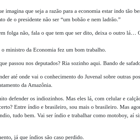
ue imagina que seja a razão para a economia estar indo tão be
ato de o presidente não ser “um bobão e nem ladrão.”
 folga não, fala o que tem que ser dito, deixa o outro lá…
 o ministro da Economia fez um bom trabalho.
ue passou nos deputados? Ria sozinho aqui. Bando de safad
der até onde vai o conhecimento do Juvenal sobre outras pos
matamento da Amazônia.
to defender os indiozinhos. Mas eles lá, com celular e calçã
certo? Entre índio e brasileiro, sou mais o brasileiro. Mas ag
índio, tudo bem. Vai ser índio e trabalhar como motoboy, aí s
nto, já que índios são caso perdido.