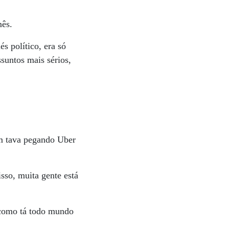
mês.
s político, era só
suntos mais sérios,
ém tava pegando Uber
sso, muita gente está
 como tá todo mundo