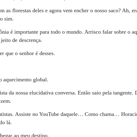
as florestas deles e agora vem encher o nosso saco? Ah, era
so sim.
nia é importante para todo o mundo. Arrisco falar sobre o a
jeito de descrença.
r que o senhor é desses.
o aquecimento global.
sta da nossa elucidativa conversa. Então saio pela tangente. 
dizem.
ntistas. Assiste no YouTube daquele… Como chama… Horacio
do lá.
chegar ao meu destino.