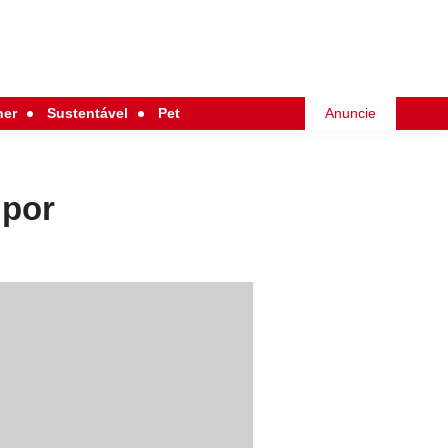
her
Sustentável
Pet
Anuncie
 por