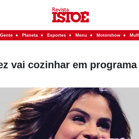
Gente
Planeta
Esportes
Menu
Motorshow
Mul
z vai cozinhar em programa