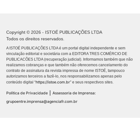
Copyright © 2026 - ISTOÉ PUBLICAÇÕES LTDA
Todos os direitos reservados.
A ISTOÉ PUBLICAÇÕES LTDA é um portal digital independente e sem
vinculação editorial e societária com a EDITORA TRES COMÉRCIO DE
PUBLICACÕES LTDA (recuperação judicial). Informamos também que não
realizamos cobranças e que também não oferecemos cancelamento do
contrato de assinatura da revista impressa de nome ISTOÉ, tampouco
autorizamos terceiros a fazê-lo, nos responsabilizamos apenas pelo
https://istoe.com.br
conteúdo digital “
” e seus respectivos sites.
|
Política de Privacidade
Assessoria de Imprensa:
grupoentre.imprensa@agenciafr.com.br