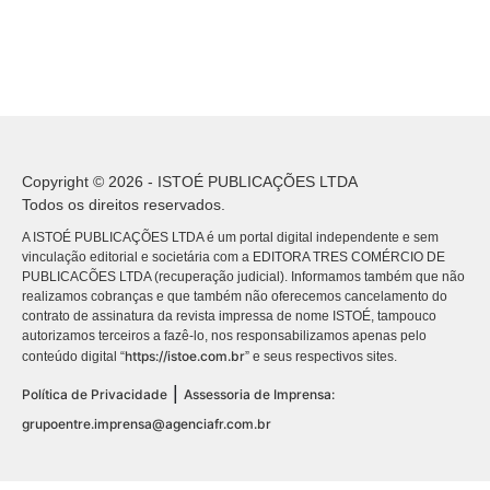
Copyright © 2026 - ISTOÉ PUBLICAÇÕES LTDA
Todos os direitos reservados.
A ISTOÉ PUBLICAÇÕES LTDA é um portal digital independente e sem
vinculação editorial e societária com a EDITORA TRES COMÉRCIO DE
PUBLICACÕES LTDA (recuperação judicial). Informamos também que não
realizamos cobranças e que também não oferecemos cancelamento do
contrato de assinatura da revista impressa de nome ISTOÉ, tampouco
autorizamos terceiros a fazê-lo, nos responsabilizamos apenas pelo
https://istoe.com.br
conteúdo digital “
” e seus respectivos sites.
|
Política de Privacidade
Assessoria de Imprensa:
grupoentre.imprensa@agenciafr.com.br