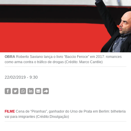
OBRA
Roberto Saviano lança o livro “Baccio Feroce” em 2017: romances
como arma contra o tráfico de drogas (Crédito: Marco Cantile)
22/02/2019 - 9:30
FILME
Cena de “Piranhas”, ganhador do Urso de Prata em Berlim: bilheteria
vai para imigrantes (Crédito:Divulgação)