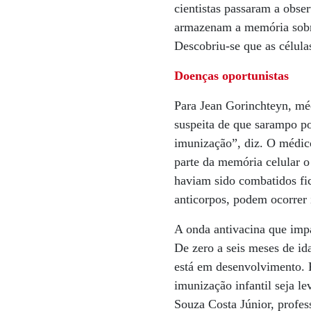
cientistas passaram a obse
armazenam a memória sobre
Descobriu-se que as célula
Doenças oportunistas
Para Jean Gorinchteyn, méd
suspeita de que sarampo po
imunização”, diz. O médico
parte da memória celular o
haviam sido combatidos fic
anticorpos, podem ocorrer 
A onda antivacina que impa
De zero a seis meses de id
está em desenvolvimento. 
imunização infantil seja l
Souza Costa Júnior, profes