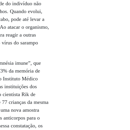
de do indivíduo não
lhos. Quando evolui,
abo, pode até levar a
 Ao atacar o organismo,
a reagir a outras
o vírus do sarampo
amnésia imune”, que
 73% da memória de
o Instituto Médico
 instituições dos
 cientista Rik de
e 77 crianças da mesma
e uma nova amostra
 anticorpos para o
essa constatação, os