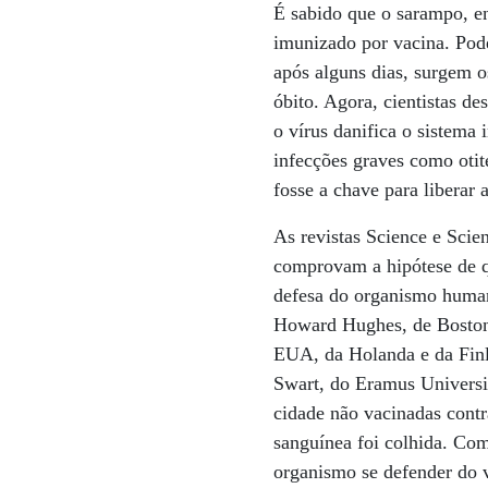
É sabido que o sarampo, en
imunizado por vacina. Pode
após alguns dias, surgem o
óbito. Agora, cientistas d
o vírus danifica o sistema
infecções graves como oti
fosse a chave para liberar
As revistas Science e Sci
comprovam a hipótese de q
defesa do organismo human
Howard Hughes, de Boston,
EUA, da Holanda e da Finlâ
Swart, do Eramus Universi
cidade não vacinadas cont
sanguínea foi colhida. Co
organismo se defender do v