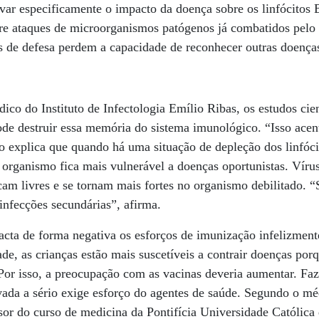
rvar especificamente o impacto da doença sobre os linfócitos 
 ataques de microorganismos patógenos já combatidos pelo 
s de defesa perdem a capacidade de reconhecer outras doença
ico do Instituto de Infectologia Emílio Ribas, os estudos cie
de destruir essa memória do sistema imunológico. “Isso acen
 explica que quando há uma situação de depleção dos linfóci
 organismo fica mais vulnerável a doenças oportunistas. Vírus
am livres e se tornam mais fortes no organismo debilitado. “
infecções secundárias”, afirma.
cta de forma negativa os esforços de imunização infelizment
ade, as crianças estão mais suscetíveis a contrair doenças po
Por isso, a preocupação com as vacinas deveria aumentar. Fa
evada a sério exige esforço do agentes de saúde. Segundo o m
sor do curso de medicina da Pontifícia Universidade Católica