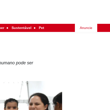
her
Sustentável
Pet
Anuncie
 humano pode ser