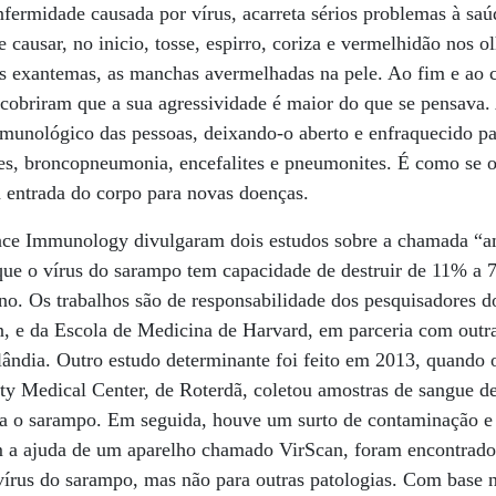
fermidade causada por vírus, acarreta sérios problemas à saú
 causar, no inicio, tosse, espirro, coriza e vermelhidão nos o
s exantemas, as manchas avermelhadas na pele. Ao fim e ao c
escobriram que a sua agressividade é maior do que se pensava.
 imunológico das pessoas, deixando-o aberto e enfraquecido par
tes, broncopneumonia, encefalites e pneumonites. É como se 
 a entrada do corpo para novas doenças.
ence Immunology divulgaram dois estudos sobre a chamada “
ue o vírus do sarampo tem capacidade de destruir de 11% a
o. Os trabalhos são de responsabilidade dos pesquisadores d
 e da Escola de Medicina de Harvard, em parceria com outras
ndia. Outro estudo determinante foi feito em 2013, quando o
ty Medical Center, de Roterdã, coletou amostras de sangue d
ra o sarampo. Em seguida, houve um surto de contaminação 
m a ajuda de um aparelho chamado VirScan, foram encontrados
írus do sarampo, mas não para outras patologias. Com base n