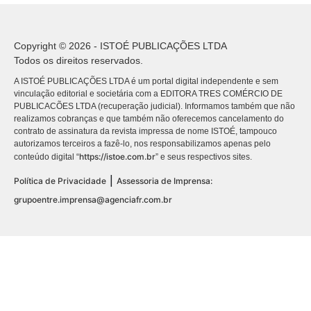
Copyright © 2026 - ISTOÉ PUBLICAÇÕES LTDA
Todos os direitos reservados.
A ISTOÉ PUBLICAÇÕES LTDA é um portal digital independente e sem
vinculação editorial e societária com a EDITORA TRES COMÉRCIO DE
PUBLICACÕES LTDA (recuperação judicial). Informamos também que não
realizamos cobranças e que também não oferecemos cancelamento do
contrato de assinatura da revista impressa de nome ISTOÉ, tampouco
autorizamos terceiros a fazê-lo, nos responsabilizamos apenas pelo
https://istoe.com.br
conteúdo digital “
” e seus respectivos sites.
|
Política de Privacidade
Assessoria de Imprensa:
grupoentre.imprensa@agenciafr.com.br