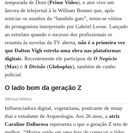
temporada de Dom (
Prime Video
), o ator vive um
âncora de telejornal à la William Bonner que, após
noticiar os assaltos do “bandido gato”, torna-se vítima
do protagonista interpretado por Gabriel Leone. Lançado
ao estrelato quando o sucesso dos profissionais se
resumia às novelas da TV aberta,
não é a primeira vez
que Dalton Vigh estrela uma obra nas plataformas
digitais
. Recentemente ele participou de
O Negócio
(
Max
) e
A Divisão
(
Globoplay
), também de cunho
policial.
O lado bom da geração Z
(Michael Willian)
Influenciadora digital, vegetariana, praticante de muay
thai e estudante de Arqueologia. Aos 26 anos, a
atriz
Caroline Dallarosa
representa o que a geração Z tem de
melhor
. “Muitos estão em uma fase de começar a lidar