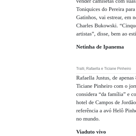
vender camisetas com suas 
Toniquices do Pereira para
Gatinhos, vai estrear, em 
Charles Bukowski. “Cinque
artistas”, disse, bem ao es
Netinha de Ipanema
Tralli, Rafaella e Ticiane Pinheiro
Rafaella Justus, de apenas
Ticiane Pinheiro com o jorn
considera “da família” e 
hotel de Campos de Jordã
referência a avó Helô Pin
no mundo.
Viaduto vivo