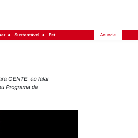
her
Sustentável
Pet
Anuncie
para GENTE, ao falar
seu Programa da