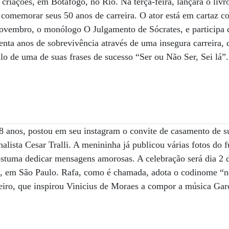
criações, em Botafogo, no Rio. Na terça-feira, lançará o livr
 comemorar seus 50 anos de carreira. O ator está em cartaz c
novembro, o monólogo O Julgamento de Sócrates, e participa 
nta anos de sobrevivência através de uma insegura carreira
tilo de uma de suas frases de sucesso “Ser ou Não Ser, Sei lá”.
 8 anos, postou em seu instagram o convite de casamento de s
alista Cesar Tralli. A menininha já publicou várias fotos do 
costuma dedicar mensagens amorosas. A celebração será dia 
o, em São Paulo. Rafa, como é chamada, adota o codinome “
heiro, que inspirou Vinicius de Moraes a compor a música Ga