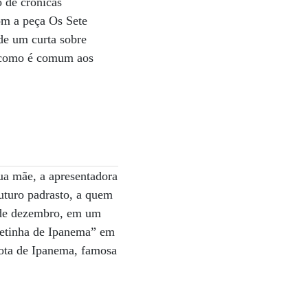
o de crônicas
om a peça Os Sete
de um curta sobre
, como é comum aos
ua mãe, a apresentadora
futuro padrasto, a quem
2 de dezembro, em um
netinha de Ipanema” em
rota de Ipanema, famosa