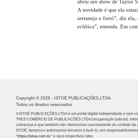
abriu um show de Taylor Sw
A novidade é que ela estar
sertanejo e forró”, diz el
eclética”, emenda. Em com
Copyright © 2026 - ISTOÉ PUBLICAÇÕES LTDA
Todos os direitos reservados.
A ISTOÉ PUBLICAÇÕES LTDA é um portal digital independente e sem vin
TRES COMÉRCIO DE PUBLICACÕES LTDA (recuperação judicial). Info
cobranças e que também não oferecemos cancelamento do contrato de a
ISTOÉ, tampouco autorizamos terceiros a fazê-lo, nos responsabilizamos
https://istoe.com.br
“
” e seus respectivos sites.