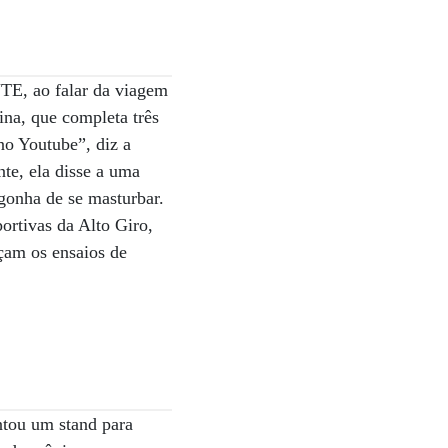
NTE, ao falar da viagem
na, que completa três
o Youtube”, diz a
nte, ela disse a uma
rgonha de se masturbar.
ortivas da Alto Giro,
çam os ensaios de
ntou um stand para