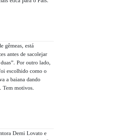
is ética para o País.”
de gêmeas, está
es antes de sacolejar
duas”. Por outro lado,
foi escolhido como o
ava a baiana dando
”. Tem motivos.
antora Demi Lovato e