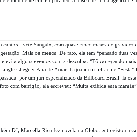
ate é totalmente contemporâneo: a busca de “uma agenda de ma
a cantora Ivete Sangalo, com quase cinco meses de gravidez 
 gestação. Mais ou menos. De fato, ela tem “pensado duas vez
e evita alguns eventos com a desculpa: “Tô carregando mais 
 single Cheguei Para Te Amar. E quando o refrão de “Festa” 
assada, por um júri especializado da Billboard Brasil, lá est
 foto com barrigão, ela escreveu: “Muita exibida essa mamãe
ambém DJ, Marcella Rica fez novela na Globo, entrevistou a c