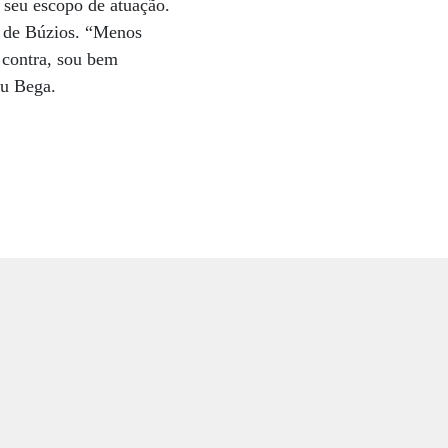
 seu escopo de atuação.
a de Búzios. “Menos
a contra, sou bem
ou Bega.