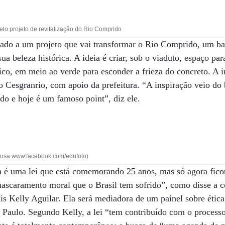
elo projeto de revitalização do Rio Comprido
dado a um projeto que vai transformar o Rio Comprido, um ba
a beleza histórica. A ideia é criar, sob o viaduto, espaço pa
ico, em meio ao verde para esconder a frieza do concreto. A i
o Cesgranrio, com apoio da prefeitura. “A inspiração veio d
ado e hoje é um famoso point”, diz ele.
Sousa www.facebook.com/edufoto)
a é uma lei que está comemorando 25 anos, mas só agora fic
scaramento moral que o Brasil tem sofrido”, como disse a co
 Kelly Aguilar. Ela será mediadora de um painel sobre ética 
o Paulo. Segundo Kelly, a lei “tem contribuído com o processo