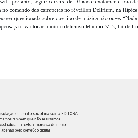
ift, portanto, seguir carreira de DJ não é exatamente fora de
á no comando das carrapetas no réveillon Delirium, na Hípic
a, ao ser questionada sobre que tipo de música não ouve. “Nad
pensação, vai tocar muito o delicioso Mambo Nº 5, hit de L
culação editorial e societária com a EDITORA
rmamos também que não realizamos
ssinatura da revista impressa de nome
 apenas pelo conteúdo digital