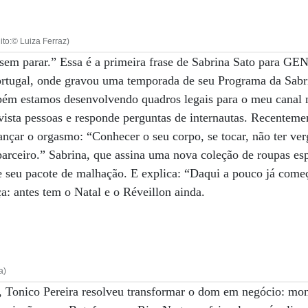
to:© Luiza Ferraz)
sem parar.” Essa é a primeira frase de Sabrina Sato para GE
Portugal, onde gravou uma temporada de seu Programa da Sabri
m estamos desenvolvendo quadros legais para o meu canal n
evista pessoas e responde perguntas de internautas. Recenteme
ançar o orgasmo: “Conhecer o seu corpo, se tocar, não ter ve
parceiro.” Sabrina, que assina uma nova coleção de roupas esp
e seu pacote de malhação. E explica: “Daqui a pouco já come
a: antes tem o Natal e o Réveillon ainda.
a)
a, Tonico Pereira resolveu transformar o dom em negócio: mo