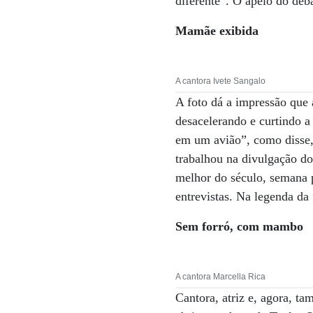
diferente”. O apelo do deb
Mamãe exibida
A cantora Ivete Sangalo
A foto dá a impressão que 
desacelerando e curtindo a
em um avião”, como disse, 
trabalhou na divulgação do
melhor do século, semana p
entrevistas. Na legenda da
Sem forró, com mambo
A cantora Marcella Rica
Cantora, atriz e, agora, t