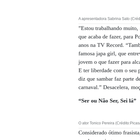
A apresentadora Sabrina Sato (Crédi
”Estou trabalhando muito, 
que acaba de fazer, para 
anos na TV Record. “També
famosa japa girl, que entr
jovem o que fazer para alc
E ter liberdade com o seu 
diz que sambar faz parte d
carnaval.” Desacelera, moç
“Ser ou Não Ser, Sei lá”
O ator Tonico Pereira (Crédito:Picas
Considerado ótimo frasist