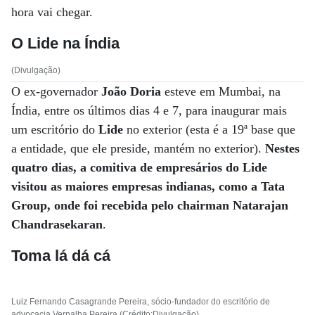
hora vai chegar.
O Lide na Índia
(Divulgação)
O ex-governador
João Doria
esteve em Mumbai, na
Índia, entre os últimos dias 4 e 7, para inaugurar mais
um escritório do
Lide
no exterior (esta é a 19ª base que
a entidade, que ele preside, mantém no exterior).
Nestes
quatro dias, a comitiva de empresários do Lide
visitou as maiores empresas indianas, como a Tata
Group, onde foi recebida pelo chairman Natarajan
Chandrasekaran
.
Toma lá dá cá
Luiz Fernando Casagrande Pereira, sócio-fundador do escritório de
advocacia Vernalha Pereira (Crédito:Divulgação)