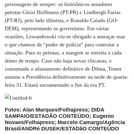
personagens de sempre: os histriônicos senadores
petistas Gleisi Hoffmann (PT-PR) e Lindbergh Farias
(PT-RJ), pelo lado dilmista, e Ronaldo Caiado (GO-
DEM), representando os governistas. Em várias
ocasiões, Lewandowski viu-se obrigado a ameaçar usar
o que chamou de “poder de polícia” para controlar a
situação. Para os petistas, a margem se estreita a cada
átimo de tempo. Caso não haja novas chicanas, e
consumado o afastamento definitivo de Dilma, Temer
assume a Presidência definitivamente na tarde de quarta-
feira 31. Estará sacramentado o fim da era PT.
Fotos: Alan Marques/Folhapress; DIDA
SAMPAIO/ESTADÃO CONTEÚDO; Eugenio
Novaes/Folhapress; Marcelo Camargo/Agência
Brasil/ANDRé DUSEK/ESTADãO CONTEÚDO