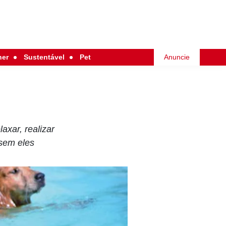
her
Sustentável
Pet
Anuncie
axar, realizar
 sem eles