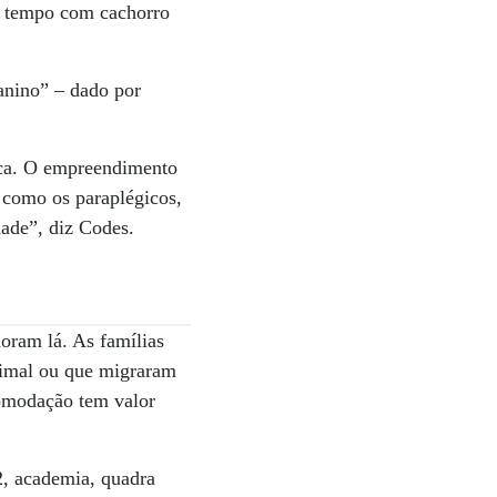
 o tempo com cachorro
anino” – dado por
ica. O empreendimento
 como os paraplégicos,
dade”, diz Codes.
oram lá. As famílias
nimal ou que migraram
comodação tem valor
, academia, quadra