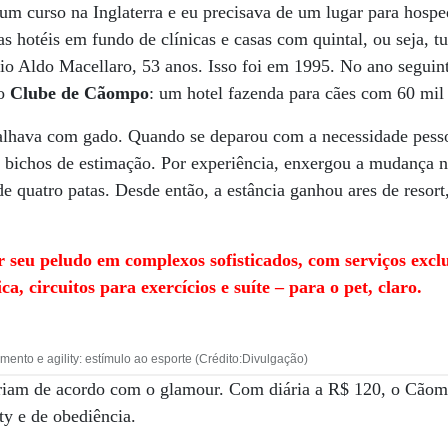
um curso na Inglaterra e eu precisava de um lugar para hosp
s hotéis em fundo de clínicas e casas com quintal, ou seja, t
io Aldo Macellaro, 53 anos. Isso foi em 1995. No ano seguin
 o
Clube de Cãompo
: um hotel fazenda para cães com 60 mil
balhava com gado. Quando se deparou com a necessidade pesso
 bichos de estimação. Por experiência, enxergou a mudança na
 quatro patas. Desde então, a estância ganhou ares de resor
r seu peludo em complexos sofisticados, com serviços excl
ca, circuitos para exercícios e suíte – para o pet, claro.
nto e agility: estímulo ao esporte (Crédito:Divulgação)
riam de acordo com o glamour. Com diária a R$ 120, o Cãom
ty e de obediência.