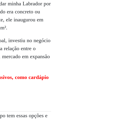
edar minha Labrador por
udo era concreto ou
te, ele inaugurou em
 m².
al, investiu no negócio
 relação entre o
t, mercado em expansão
usivos, como cardápio
po tem essas opções e