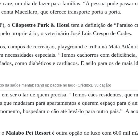
 care, um dia de lazer para famílias. “A pessoa pode passar
conta Macellaro, que oferece transporte porta a porta.
SP), o
Cãopestre Park & Hotel
tem a definição de “Paraíso c
pelo proprietário, o veterinário José Luis Crespo de Codes.
os, campos de recreação, playground e trilha na Mata Atlânt
m necessidades especiais. “Temos cachorros com deficiência,
dados, como diabéticos e cardíacos. E asilo para os de mais i
o da saúde mental: stand up paddle no lago (Crédito:Divulgação)
em ser o lar de quem precisa. “Temos cães residentes, que m
oas que mudaram para apartamentos e querem espaço para o a
 momento, hospedam o cão até levá-lo para outro país.” A a
, o
Malabo Pet Resort
é outra opção de luxo com 600 mil m2