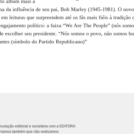
to álbum mais à
ma da influência de seu pai, Bob Marley (1945-1981). O novo
az em leituras que surpreendem até os fãs mais fiéis à tradiçã
 engajamento político: a faixa “We Are The People” (nós som
 de escolher seu presidente. “Nós somos o povo, não somos bu
antes (símbolo do Partido Republicano)”
culação editorial e societária com a EDITORA
rmamos também que não realizamos