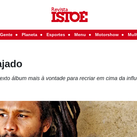
Gente
Planeta
Esportes
Menu
Motorshow
Mul
ajado
exto álbum mais à vontade para recriar em cima da influ