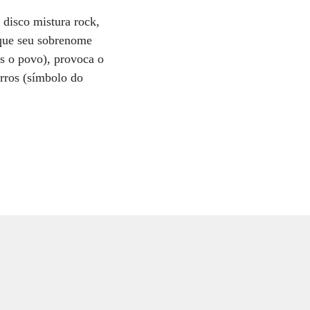
 disco mistura rock,
o que seu sobrenome
os o povo), provoca o
rros (símbolo do