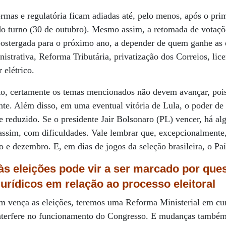
rmas e regulatória ficam adiadas até, pelo menos, após o pri
do turno (30 de outubro). Mesmo assim, a retomada de votaçõ
ostergada para o próximo ano, a depender de quem ganhe as e
strativa, Reforma Tributária, privatização dos Correios, lic
 elétrico.
to, certamente os temas mencionados não devem avançar, pois 
nte. Além disso, em uma eventual vitória de Lula, o poder de 
e reduzido. Se o presidente Jair Bolsonaro (PL) vencer, há a
ssim, com dificuldades. Vale lembrar que, excepcionalment
 e dezembro. E, em dias de jogos da seleção brasileira, o Paí
 às eleições
pode vir a ser marcado por qu
jurídicos em relação ao processo eleitoral
 vença as eleições, teremos uma Reforma Ministerial em cur
interfere no funcionamento do Congresso. E mudanças també