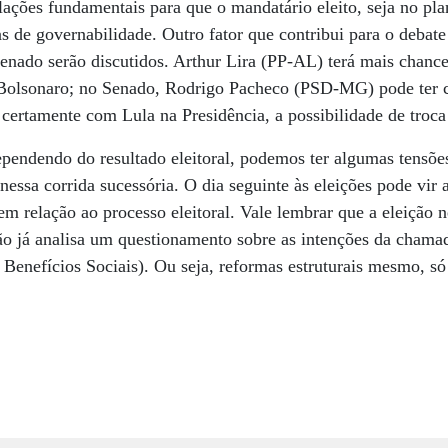
ulações fundamentais para que o mandatário eleito, seja no pla
s de governabilidade. Outro fator que contribui para o debate
nado serão discutidos. Arthur Lira (PP-AL) terá mais chance
ir Bolsonaro; no Senado, Rodrigo Pacheco (PSD-MG) pode ter c
ertamente com Lula na Presidência, a possibilidade de troca 
dependendo do resultado eleitoral, podemos ter algumas tensões
nessa corrida sucessória. O dia seguinte às eleições pode vir 
em relação ao processo eleitoral. Vale lembrar que a eleição
ão já analisa um questionamento sobre as intenções da cham
enefícios Sociais). Ou seja, reformas estruturais mesmo, só