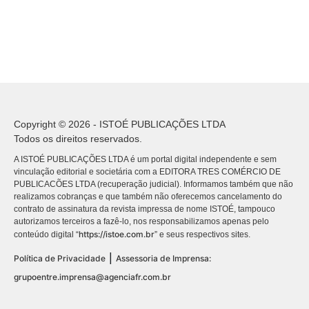
Copyright © 2026 - ISTOÉ PUBLICAÇÕES LTDA
Todos os direitos reservados.
A ISTOÉ PUBLICAÇÕES LTDA é um portal digital independente e sem
vinculação editorial e societária com a EDITORA TRES COMÉRCIO DE
PUBLICACÕES LTDA (recuperação judicial). Informamos também que não
realizamos cobranças e que também não oferecemos cancelamento do
contrato de assinatura da revista impressa de nome ISTOÉ, tampouco
autorizamos terceiros a fazê-lo, nos responsabilizamos apenas pelo
https://istoe.com.br
conteúdo digital “
” e seus respectivos sites.
|
Política de Privacidade
Assessoria de Imprensa:
grupoentre.imprensa@agenciafr.com.br