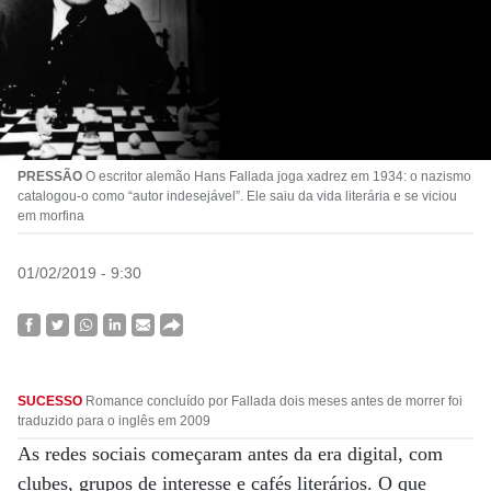
PRESSÃO
O escritor alemão Hans Fallada joga xadrez em 1934: o nazismo
catalogou-o como “autor indesejável”. Ele saiu da vida literária e se viciou
em morfina
01/02/2019 - 9:30
SUCESSO
Romance concluído por Fallada dois meses antes de morrer foi
traduzido para o inglês em 2009
As redes sociais começaram antes da era digital, com
clubes, grupos de interesse e cafés literários. O que