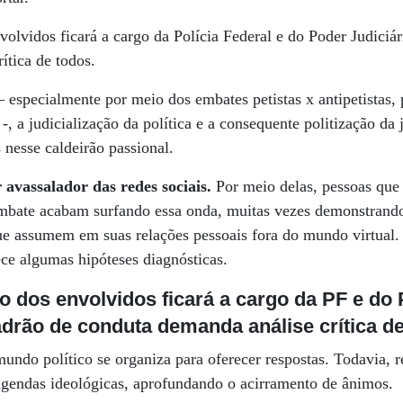
volvidos ficará a cargo da Polícia Federal e do Poder Judiciá
ítica de todos.
 especialmente por meio dos embates petistas x antipetistas, pe
s -, a judicialização da política e a consequente politização d
 nesse caldeirão passional.
avassalador das redes sociais.
Por meio delas, pessoas que
embate acabam surfando essa onda, muitas vezes demonstrand
ue assumem em suas relações pessoais fora do mundo virtual.
ece algumas hipóteses diagnósticas.
ão
dos envolvidos ficará
a cargo da PF e do 
drão de conduta demanda análise crítica d
undo político se organiza para oferecer respostas. Todavia, r
endas ideológicas, aprofundando o acirramento de ânimos.