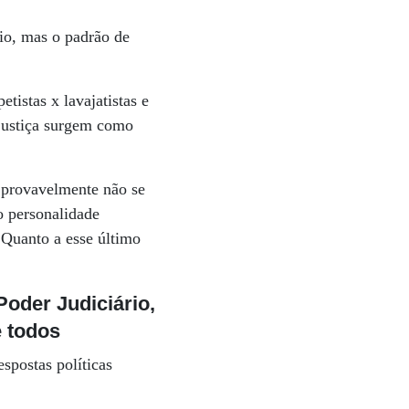
rio, mas o padrão de
tistas x lavajatistas e
a justiça surgem como
 provavelmente não se
o personalidade
 Quanto a esse último
Poder Judiciário,
e todos
espostas políticas