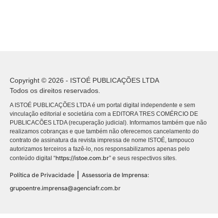
Copyright © 2026 - ISTOÉ PUBLICAÇÕES LTDA
Todos os direitos reservados.
A ISTOÉ PUBLICAÇÕES LTDA é um portal digital independente e sem
vinculação editorial e societária com a EDITORA TRES COMÉRCIO DE
PUBLICACÕES LTDA (recuperação judicial). Informamos também que não
realizamos cobranças e que também não oferecemos cancelamento do
contrato de assinatura da revista impressa de nome ISTOÉ, tampouco
autorizamos terceiros a fazê-lo, nos responsabilizamos apenas pelo
https://istoe.com.br
conteúdo digital “
” e seus respectivos sites.
|
Política de Privacidade
Assessoria de Imprensa:
grupoentre.imprensa@agenciafr.com.br