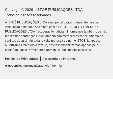
Copyright © 2026 - ISTOÉ PUBLICAÇÕES LTDA
Todos os direitos reservados.
A ISTOÉ PUBLICAÇÕES LTDA é um portal digital independente e sem
vinculação editorial e societária com a EDITORA TRES COMÉRCIO DE
PUBLICACÕES LTDA (recuperação judicial). Informamos também que não
realizamos cobranças e que também não oferecemos cancelamento do
contrato de assinatura da revista impressa de nome ISTOÉ, tampouco
autorizamos terceiros a fazê-lo, nos responsabilizamos apenas pelo
https://istoe.com.br
conteúdo digital “
” e seus respectivos sites.
|
Política de Privacidade
Assessoria de Imprensa:
grupoentre.imprensa@agenciafr.com.br