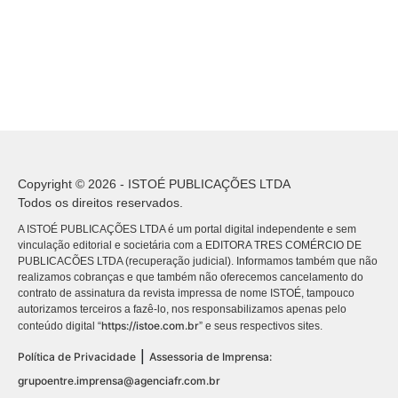
Copyright © 2026 - ISTOÉ PUBLICAÇÕES LTDA
Todos os direitos reservados.
A ISTOÉ PUBLICAÇÕES LTDA é um portal digital independente e sem
vinculação editorial e societária com a EDITORA TRES COMÉRCIO DE
PUBLICACÕES LTDA (recuperação judicial). Informamos também que não
realizamos cobranças e que também não oferecemos cancelamento do
contrato de assinatura da revista impressa de nome ISTOÉ, tampouco
autorizamos terceiros a fazê-lo, nos responsabilizamos apenas pelo
https://istoe.com.br
conteúdo digital “
” e seus respectivos sites.
|
Política de Privacidade
Assessoria de Imprensa:
grupoentre.imprensa@agenciafr.com.br