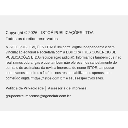
Copyright © 2026 - ISTOÉ PUBLICAÇÕES LTDA
Todos os direitos reservados.
A ISTOÉ PUBLICAÇÕES LTDA é um portal digital independente e sem
vinculação editorial e societária com a EDITORA TRES COMÉRCIO DE
PUBLICACÕES LTDA (recuperação judicial). Informamos também que não
realizamos cobranças e que também não oferecemos cancelamento do
contrato de assinatura da revista impressa de nome ISTOÉ, tampouco
autorizamos terceiros a fazê-lo, nos responsabilizamos apenas pelo
https://istoe.com.br
conteúdo digital “
” e seus respectivos sites.
|
Política de Privacidade
Assessoria de Imprensa:
grupoentre.imprensa@agenciafr.com.br