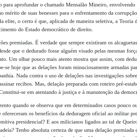
ado para aprofundar o chamado Mensalão Mineiro, envolvendo 
no mérito de suas benesses para o enfrentamento da corrupçã
a elite, o certo é que, aplicada de maneira seletiva, a Teori
cimento do Estado democrático de direito.
ções premiadas. É verdade que sempre existiram os alcaguetas
desde que o dedurado fosse alguém visado pelas mesmas força
ato. Um olhar pouco mais atento mostra que assim, com dedur
be-se hoje que as delações foram minuciosamente armadas par
nhia. Nada contra o uso de delações nas investigações sobre 
ssinar recibos. Mas, delação preparada com roteiro pré-estab
. Constitui-se em atentando à justiça e à manutenção da democr
nzento quando se observa que em determinados casos pouco ou
 ofereceram os benefícios da deduragem oficial ao militar pr
mitiva presidencial? E aos milicianos ligados ao tal de Quei
adeia? Tenho absoluta certeza de que uma delação premiada de