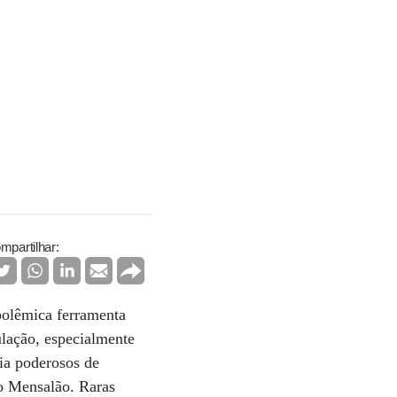
mpartilhar:
polêmica ferramenta
ulação, especialmente
eia poderosos de
do Mensalão. Raras