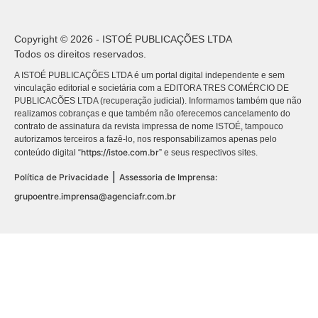
Copyright © 2026 - ISTOÉ PUBLICAÇÕES LTDA
Todos os direitos reservados.
A ISTOÉ PUBLICAÇÕES LTDA é um portal digital independente e sem
vinculação editorial e societária com a EDITORA TRES COMÉRCIO DE
PUBLICACÕES LTDA (recuperação judicial). Informamos também que não
realizamos cobranças e que também não oferecemos cancelamento do
contrato de assinatura da revista impressa de nome ISTOÉ, tampouco
autorizamos terceiros a fazê-lo, nos responsabilizamos apenas pelo
https://istoe.com.br
conteúdo digital “
” e seus respectivos sites.
|
Política de Privacidade
Assessoria de Imprensa:
grupoentre.imprensa@agenciafr.com.br