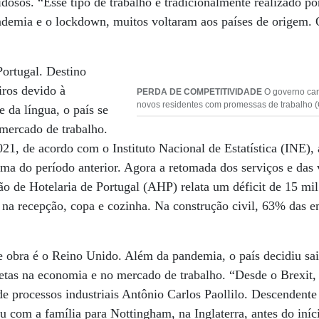
idosos. “Esse tipo de trabalho é tradicionalmente realizado p
demia e o lockdown, muitos voltaram aos países de origem.
ortugal. Destino
iros devido à
PERDA DE COMPETITIVIDADE
O governo can
novos residentes com promessas de trabalho (
 da língua, o país se
mercado de trabalho.
21, de acordo com o Instituto Nacional de Estatística (INE),
ima do período anterior. Agora a retomada dos serviços e da
ão de Hotelaria de Portugal (AHP) relata um déficit de 15 mil
s na recepção, copa e cozinha. Na construção civil, 63% das
e obra é o Reino Unido. Além da pandemia, o país decidiu sai
retas na economia e no mercado de trabalho. “Desde o Brexit
 de processos industriais Antônio Carlos Paollilo. Descendente 
 com a família para Nottingham, na Inglaterra, antes do iní