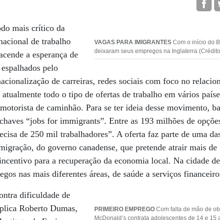
do mais crítico da
nacional de trabalho
VAGAS PARA IMIGRANTES
Com o início do Br
deixaram seus empregos na Inglaterra (Crédito
 acende a esperança de
 espalhados pelo
cionalização de carreiras, redes sociais com foco no relacio
tualmente todo o tipo de ofertas de trabalho em vários países
motorista de caminhão. Para se ter ideia desse movimento, ba
chaves “jobs for immigrants”. Entre as 193 milhões de opçõe
isa de 250 mil trabalhadores”. A oferta faz parte de uma das
migração, do governo canadense, que pretende atrair mais de
 incentivo para a recuperação da economia local. Na cidade 
gos nas mais diferentes áreas, de saúde a serviços financeiro
ntra dificuldade de
xplica Roberto Dumas,
PRIMEIRO EMPREGO
Com falta de mão de ob
McDonald’s contrata adolescentes de 14 e 15 a