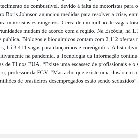
cimento de combustível, devido à falta de motoristas para o
tro Boris Johnson anunciou medidas para resolver a crise, entr
ara motoristas estrangeiros. Cerca de um milhão de vagas for
ortunidades mudam de acordo com a região. Na Escócia, há 1.
de pública. Biólogos e bioquímicos contam com 2.112 ofertas n
s, há 3.414 vagas para dançarinos e coreógrafos. A lista div
sitivamente na pandemia, a Tecnologia da Informação continu
as de TI nos EUA. “Existe uma escassez de profissionais e o s
ri, professor da FGV. “Mas acho que existe uma ilusão em to
ilhões de brasileiros desempregados estão sendo seduzidos”