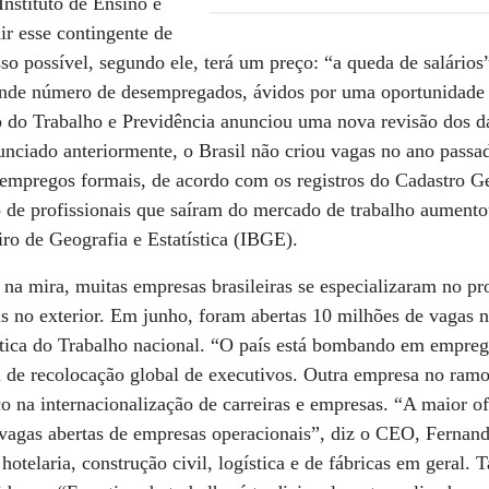
nstituto de Ensino e
ir esse contingente de
sso possível, segundo ele, terá um preço: “a queda de salários
nde número de desempregados, ávidos por uma oportunidade 
o do Trabalho e Previdência anunciou uma nova revisão dos d
unciado anteriormente, o Brasil não criou vagas no ano pass
 empregos formais, de acordo com os registros do Cadastro G
de profissionais que saíram do mercado de trabalho aument
iro de Geografia e Estatística (IBGE).
na mira, muitas empresas brasileiras se especializaram no pr
is no exterior. Em junho, foram abertas 10 milhões de vagas
ística do Trabalho nacional. “O país está bombando em empreg
e recolocação global de executivos. Outra empresa no ramo é
o na internacionalização de carreiras e empresas. “A maior o
agas abertas de empresas operacionais”, diz o CEO, Fernand
 hotelaria, construção civil, logística e de fábricas em geral.