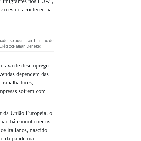
or imigrantes nos EUA”,
 O mesmo aconteceu na
adense quer atrair 1 milhão de
Crédito:Nathan Denette)
 a taxa de desemprego
s vendas dependem das
 trabalhadores,
 empresas sofrem com
r da União Europeia, o
, não há caminhoneiros
de italianos, nascido
cio da pandemia.