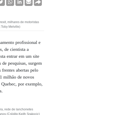
exit, milhares de motoristas
:Toby Melville)
namento profissional e
, de cientista a
sta entrar em um site
s de pesquisas, surgem
 frentes abertas pelo
 1 milhão de novos
de Quebec, por exemplo,
s.
ra, rede de lanchonetes
nos (Crédito:Keith Srakocic)