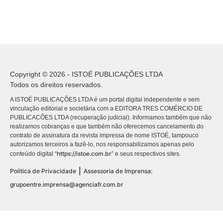
Copyright © 2026 - ISTOÉ PUBLICAÇÕES LTDA
Todos os direitos reservados.
A ISTOÉ PUBLICAÇÕES LTDA é um portal digital independente e sem
vinculação editorial e societária com a EDITORA TRES COMÉRCIO DE
PUBLICACÕES LTDA (recuperação judicial). Informamos também que não
realizamos cobranças e que também não oferecemos cancelamento do
contrato de assinatura da revista impressa de nome ISTOÉ, tampouco
autorizamos terceiros a fazê-lo, nos responsabilizamos apenas pelo
https://istoe.com.br
conteúdo digital “
” e seus respectivos sites.
|
Política de Privacidade
Assessoria de Imprensa:
grupoentre.imprensa@agenciafr.com.br