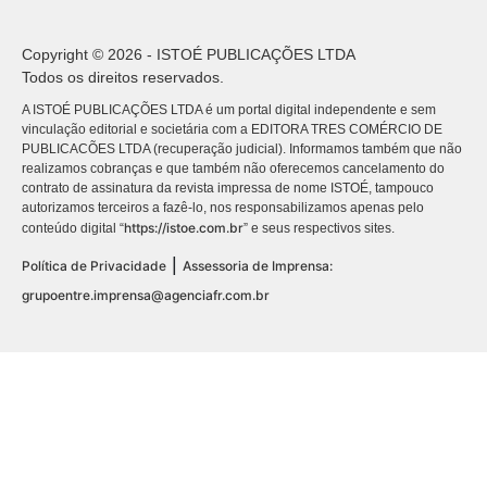
Copyright © 2026 - ISTOÉ PUBLICAÇÕES LTDA
Todos os direitos reservados.
A ISTOÉ PUBLICAÇÕES LTDA é um portal digital independente e sem
vinculação editorial e societária com a EDITORA TRES COMÉRCIO DE
PUBLICACÕES LTDA (recuperação judicial). Informamos também que não
realizamos cobranças e que também não oferecemos cancelamento do
contrato de assinatura da revista impressa de nome ISTOÉ, tampouco
autorizamos terceiros a fazê-lo, nos responsabilizamos apenas pelo
https://istoe.com.br
conteúdo digital “
” e seus respectivos sites.
|
Política de Privacidade
Assessoria de Imprensa:
grupoentre.imprensa@agenciafr.com.br