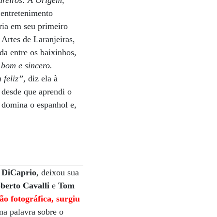
ureiros: A Origem
,
 entretenimento
ária em seu primeiro
Artes de Laranjeiras,
a entre os baixinhos,
 bom e sincero.
 feliz”
, diz ela à
 desde que aprendi o
á domina o espanhol e,
 DiCaprio
, deixou sua
berto Cavalli
e
Tom
o fotográfica, surgiu
ma palavra sobre o