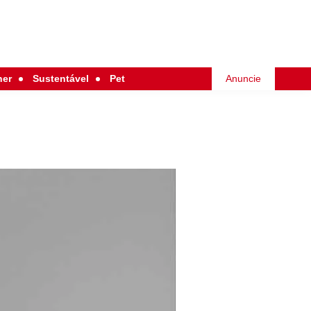
her
Sustentável
Pet
Anuncie