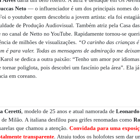
l Alves
daria um belo roteiro. A atriz é destaque em
Os Avent
uccas Neto
— o influenciador é um dos principais nomes do
 Foi o youtuber quem descobriu a jovem artista: ela foi estagi
uldade de Produção Audiovisual. Também atriz pela Casa das 
 no canal de Netto no YouTube. Rapidamente tornou-se querid
ência de milhões de visualizações.
“O carinho das crianças é
m é para valer. Todas as mensagens de admiração me deixam
 Karol se dedica a outra paixão: “Tenho um amor por idiomas
 tornar poliglota, pois descobri um fascínio pela área”. Ela j
ncia em coreano.
ia Ceretti
, modelo de 25 anos e atual namorada de
Leonardo
e Milão. A italiana desfilou para grifes renomadas como
Ro
ssarelas que chamou a atenção.
Convidada para uma exposiçã
otalmente transparente
. Atraiu todos os holofotes sem dar u