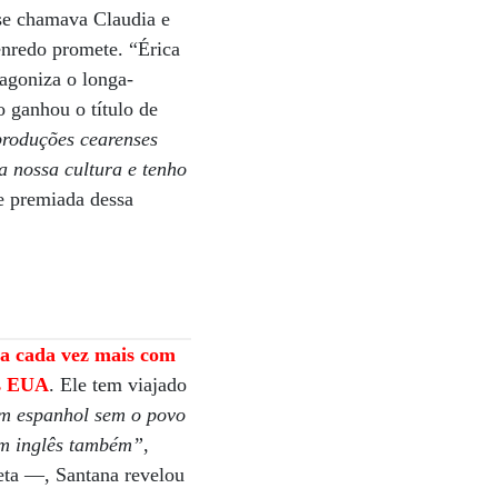
 se chamava Claudia e
enredo promete. “Érica
tagoniza o longa-
o ganhou o título de
roduções cearenses
a nossa cultura e tenho
 e premiada dessa
rta cada vez mais com
os EUA
. Ele tem viajado
m espanhol sem o povo
Em inglês também”
,
eta —, Santana revelou