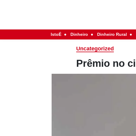
IstoÉ
Dinheiro
Dinheiro Rural
Uncategorized
Prêmio no c