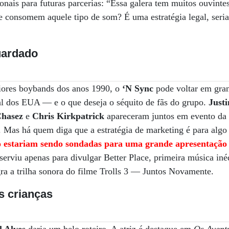
ionais para futuras parcerias: “Essa galera tem muitos ouvinte
ue consomem aquele tipo de som? É uma estratégia legal, seria
uardado
iores boybands dos anos 1990, o
‘N Sync
pode voltar em gran
al dos EUA — e o que deseja o séquito de fãs do grupo.
Just
hasez
e
Chris Kirkpatrick
apareceram juntos em evento da
 Mas há quem diga que a estratégia de marketing é para algo
o estariam sendo sondadas para uma grande apresentação 
 serviu apenas para divulgar Better Place, primeira música iné
gra a trilha sonora do filme Trolls 3 — Juntos Novamente.
as crianças