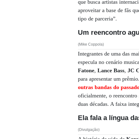
que busca artistas internac
aproveitar a base de fãs q
tipo de parceria”.
Um reencontro ag
(Mike Coppola)
Integrantes de uma das ma
especula no cenário music
Fatone
,
Lance Bass
,
JC C
para apresentar um prêmio.
outras bandas do passad
oficialmente, o reencontro
duas décadas. A faixa inte
Ela fala a língua d
(Divulgação)