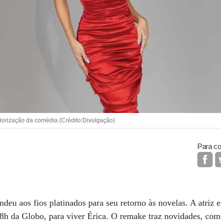
lorização da comédia (Crédito:Divulgação)
Para co
ndeu aos fios platinados para seu retorno às novelas. A atriz 
18h da Globo, para viver Érica. O remake traz novidades, co