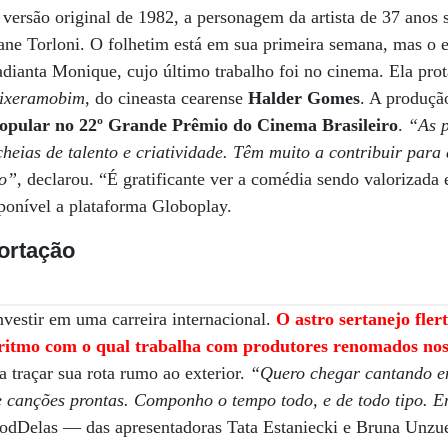
versão original de 1982, a personagem da artista de 37 anos
tiane Torloni. O folhetim está em sua primeira semana, mas o 
 adianta Monique, cujo último trabalho foi no cinema. Ela pro
ixeramobim
, do cineasta cearense
Halder Gomes
. A produçã
Popular no 22º Grande Prêmio do Cinema Brasileiro
.
“As p
cheias de talento e criatividade. Têm muito a contribuir para 
so”
, declarou. “É gratificante ver a comédia sendo valorizada
sponível a plataforma Globoplay.
ortação
vestir em uma carreira internacional.
O astro sertanejo fle
o ritmo com o qual trabalha com produtores renomados n
 traçar sua rota rumo ao exterior.
“Quero chegar cantando e
e canções prontas. Componho o tempo todo, e de todo tipo. 
PodDelas — das apresentadoras Tata Estaniecki e Bruna Unzu