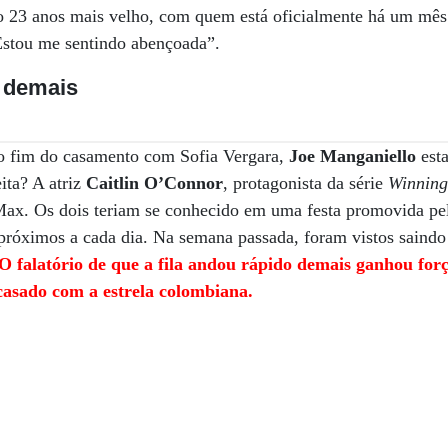
o 23 anos mais velho, com quem está oficialmente há um mês.
Estou me sentindo abençoada”.
o demais
o fim do casamento com Sofia Vergara,
Joe Manganiello
est
ita? A atriz
Caitlin O’Connor
, protagonista da série
Winning
ax. Os dois teriam se conhecido em uma festa promovida pel
 próximos a cada dia. Na semana passada, foram vistos saind
O falatório de que a fila andou rápido demais ganhou for
 casado com a estrela colombiana.