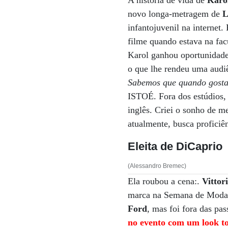
A história de vida de
Karo
novo longa-metragem de
L
infantojuvenil na internet.
filme quando estava na fac
Karol ganhou oportunidade
o que lhe rendeu uma audi
Sabemos que quando gosta
ISTOÉ. Fora dos estúdios,
inglês. Criei o sonho de me
atualmente, busca proficiê
Eleita de DiCaprio
(Alessandro Bremec)
Ela roubou a cena:.
Vittor
marca na Semana de Moda d
Ford
, mas foi fora das pa
no evento com um look t