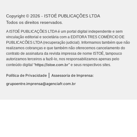
Copyright © 2026 - ISTOÉ PUBLICAÇÕES LTDA
Todos os direitos reservados.
A ISTOÉ PUBLICAÇÕES LTDA é um portal digital independente e sem
vinculação editorial e societária com a EDITORA TRES COMÉRCIO DE
PUBLICACÕES LTDA (recuperação judicial). Informamos também que não
realizamos cobranças e que também não oferecemos cancelamento do
contrato de assinatura da revista impressa de nome ISTOÉ, tampouco
autorizamos terceiros a fazê-lo, nos responsabilizamos apenas pelo
https://istoe.com.br
conteúdo digital “
” e seus respectivos sites.
|
Política de Privacidade
Assessoria de Imprensa:
grupoentre.imprensa@agenciafr.com.br