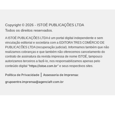
Copyright © 2026 - ISTOÉ PUBLICAÇÕES LTDA
Todos os direitos reservados.
A ISTOÉ PUBLICAÇÕES LTDA é um portal digital independente e sem
vinculação editorial e societária com a EDITORA TRES COMÉRCIO DE
PUBLICACÕES LTDA (recuperação judicial). Informamos também que não
realizamos cobranças e que também não oferecemos cancelamento do
contrato de assinatura da revista impressa de nome ISTOÉ, tampouco
autorizamos terceiros a fazê-lo, nos responsabilizamos apenas pelo
https://istoe.com.br
conteúdo digital “
” e seus respectivos sites.
|
Política de Privacidade
Assessoria de Imprensa:
grupoentre.imprensa@agenciafr.com.br