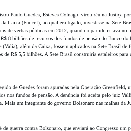
istro Paulo Guedes, Esteves Colnago, virou réu na Justiça por
 da Caixa (Funcef), ao qual era ligado, investisse na Sete Br
vios de verbas públicas em 2012, quando o partido estava no 
R$ 8 bilhões de recursos dos fundos de pensão do Banco do B
e (Valia), além da Caixa, fossem aplicados na Sete Brasil de 
 de R$ 5,5 bilhões. A Sete Brasil construiria estaleiros para 
tegido de Guedes foram apuradas pela Operação Greenfield,
os nos fundos de pensão. A denúncia foi aceita pelo juiz Vall
ia. Mais um integrante do governo Bolsonaro nas malhas da Ju
é de guerra contra Bolsonaro, que enviará ao Congresso um p