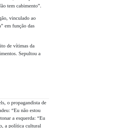
 Não tem cabimento”.
gão, vinculado ao
a” em função das
to de vítimas da
imentos. Sepultou a
ls, o propagandista de
endeu: “Eu não estou
tonar a esquerda: “Eu
 a política cultural