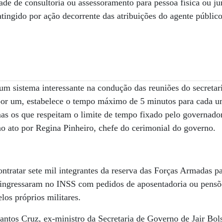
ade de consultoria ou assessoramento para pessoa física ou ju
 atingido por ação decorrente das atribuições do agente públi
um sistema interessante na condução das reuniões do secreta
 por um, estabelece o tempo máximo de 5 minutos para cada u
as os que respeitam o limite de tempo fixado pelo governad
no ato por Regina Pinheiro, chefe do cerimonial do governo.
ntratar sete mil integrantes da reserva das Forças Armadas par
 ingressaram no INSS com pedidos de aposentadoria ou pensõ
los próprios militares.
antos Cruz, ex-ministro da Secretaria de Governo de Jair Bol