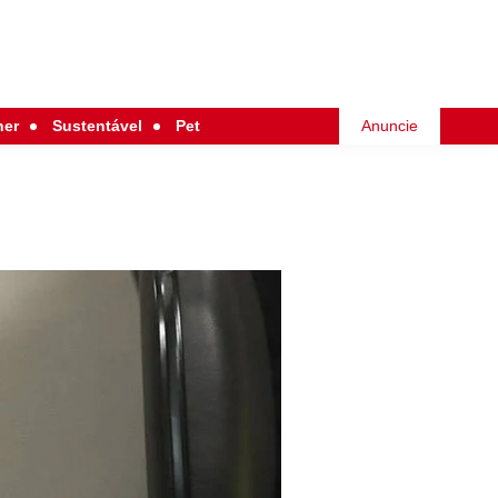
her
Sustentável
Pet
Anuncie