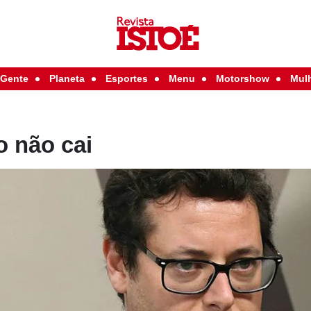
Gente
Planeta
Esportes
Menu
Motorshow
Mul
o não cai