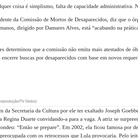
alquer coisa é simplismo, falta de capacidade administrativa.
dente da Comissão de Mortos de Desaparecidos, diz que o ór
umanos, dirigido por Damares Alves, está “acabando na prátic
s determinou que a comissão não emita mais atestados de óbi
e encerre buscas por desaparecidos com base em novos requer
:Reprodução/TV Globo)
 da Secretaria da Cultura por ele ter exaltado Joseph Goebbe
ra Regina Duarte convidando-a para a vaga. A atriz se surpre
pondeu: “Então se prepare”. Em 2002, ela ficou famosa por de
reocupada com os retrocessos que Lula provocaria. Pelo jeito,