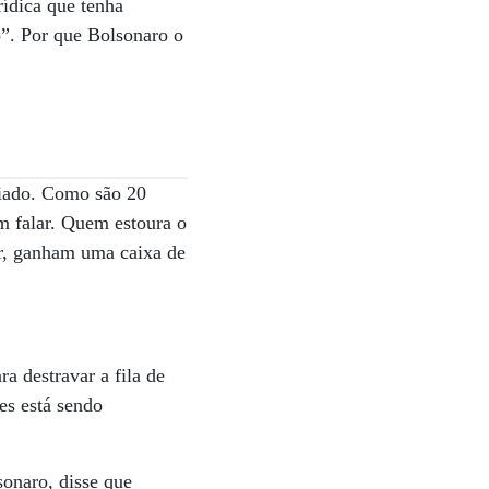
rídica que tenha
co”. Por que Bolsonaro o
riado. Como são 20
m falar. Quem estoura o
or, ganham uma caixa de
a destravar a fila de
es está sendo
sonaro, disse que