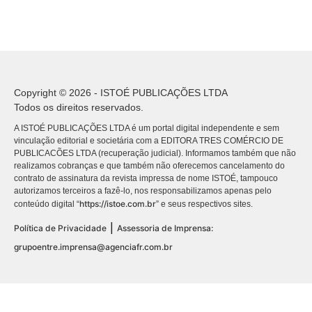
Copyright © 2026 - ISTOÉ PUBLICAÇÕES LTDA
Todos os direitos reservados.
A ISTOÉ PUBLICAÇÕES LTDA é um portal digital independente e sem
vinculação editorial e societária com a EDITORA TRES COMÉRCIO DE
PUBLICACÕES LTDA (recuperação judicial). Informamos também que não
realizamos cobranças e que também não oferecemos cancelamento do
contrato de assinatura da revista impressa de nome ISTOÉ, tampouco
autorizamos terceiros a fazê-lo, nos responsabilizamos apenas pelo
https://istoe.com.br
conteúdo digital “
” e seus respectivos sites.
|
Política de Privacidade
Assessoria de Imprensa:
grupoentre.imprensa@agenciafr.com.br