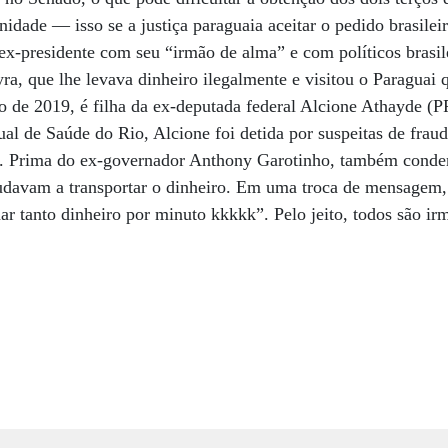
idade — isso se a justiça paraguaia aceitar o pedido brasilei
x-presidente com seu “irmão de alma” e com políticos brasilei
, que lhe levava dinheiro ilegalmente e visitou o Paraguai q
o de 2019, é filha da ex-deputada federal Alcione Athayde (
ual de Saúde do Rio, Alcione foi detida por suspeitas de fra
. Prima do ex-governador Anthony Garotinho, também conden
ajudavam a transportar o dinheiro. Em uma troca de mensagem
r tanto dinheiro por minuto kkkkk”. Pelo jeito, todos são ir