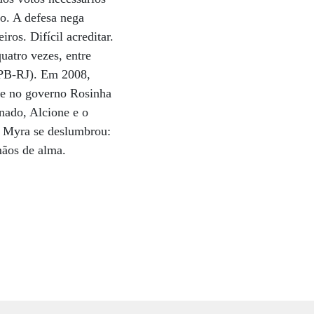
ro. A defesa nega
ros. Difícil acreditar.
uatro vezes, entre
PPB-RJ). Em 2008,
ude no governo Rosinha
ado, Alcione e o
, Myra se deslumbrou:
mãos de alma.