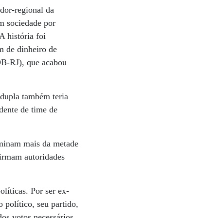
dor-regional da
m sociedade por
 história foi
m de dinheiro de
DB-RJ), que acabou
 dupla também teria
idente de time de
ominam mais da metade
firmam autoridades
líticas. Por ser ex-
 político, seu partido,
dos votos necessários