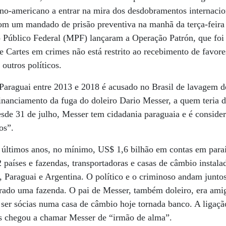
ino-americano a entrar na mira dos desdobramentos internaci
com um mandado de prisão preventiva na manhã da terça-feira
o Público Federal (MPF) lançaram a Operação Patrón, que foi 
 Cartes em crimes não está restrito ao recebimento de favore
outros políticos.
raguai entre 2013 e 2018 é acusado no Brasil de lavagem de
financiamento da fuga do doleiro Dario Messer, a quem teria
esde 31 de julho, Messer tem cidadania paraguaia e é conside
os”.
últimos anos, no mínimo, US$ 1,6 bilhão em contas em paraíso
países e fazendas, transportadoras e casas de câmbio instalad
il, Paraguai e Argentina. O político e o criminoso andam junto
ado uma fazenda. O pai de Messer, também doleiro, era ami
 ser sócias numa casa de câmbio hoje tornada banco. A ligaç
es chegou a chamar Messer de “irmão de alma”.