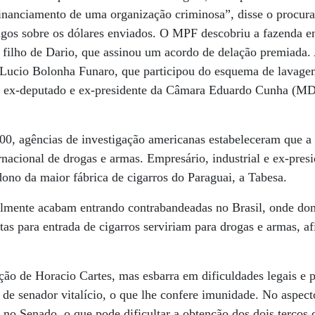
inanciamento de uma organização criminosa”, disse o procura
gos sobre os dólares enviados. O MPF descobriu a fazenda e
filho de Dario, que assinou um acordo de delação premiada. A
o Lucio Bolonha Funaro, que participou do esquema de lavage
o ex-deputado e ex-presidente da Câmara Eduardo Cunha (M
00, agências de investigação americanas estabeleceram que a
rnacional de drogas e armas. Empresário, industrial e ex-pres
dono da maior fábrica de cigarros do Paraguai, a Tabesa.
almente acabam entrando contrabandeadas no Brasil, onde d
s para entrada de cigarros serviriam para drogas e armas, a
ão de Horacio Cartes, mas esbarra em dificuldades legais e po
de senador vitalício, o que lhe confere imunidade. No aspecto
 no Senado, o que pode dificultar a obtenção dos dois terços 