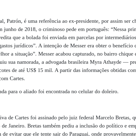
l, Patrón, é uma referência ao ex-presidente, por assim ser 
m junho de 2018, o criminoso pede em português: “Nessa prim
dita que a bolada foi enviada em parcelas por intermediários
gastos jurídicos”. A intenção de Messer era obter o benefício 
elhor a situação”. Messer acabou capturado, no bairro chique
guiu sua namorada, a advogada brasileira Myra Athayde — pr
cotes de até US$ 15 mil. A partir das informações obtidas com 
com Cartes.
da para o aliado foi encontrada no celular do doleiro.
iva de Cartes foi assinado pelo juiz federal Marcelo Bretas, q
 de Janeiro. Bretas também pediu a inclusão do político e em
m de evitar que ele tente sair do Paraguai, onde provavelmente