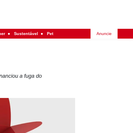
her
Sustentável
Pet
Anuncie
inanciou a fuga do