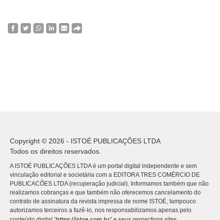
Copyright © 2026 - ISTOÉ PUBLICAÇÕES LTDA
Todos os direitos reservados.
A ISTOÉ PUBLICAÇÕES LTDA é um portal digital independente e sem
vinculação editorial e societária com a EDITORA TRES COMÉRCIO DE
PUBLICACÕES LTDA (recuperação judicial). Informamos também que não
realizamos cobranças e que também não oferecemos cancelamento do
contrato de assinatura da revista impressa de nome ISTOÉ, tampouco
autorizamos terceiros a fazê-lo, nos responsabilizamos apenas pelo
https://istoe.com.br
conteúdo digital “
” e seus respectivos sites.