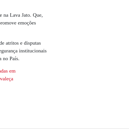
se na Lava Jato. Que,
 promove emoções
 atritos e disputas
gurança institucionais
a no País.
eadas em
evaleça