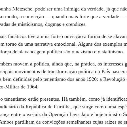
unha Nietzsche, pode ser uma inimiga da verdade, já que não
so modo, a convicção — quando mais forte que a verdade — 
vadas de misticismos, dogmas e crendices.
is fanáticos tiveram na forte convicção a forma de se alavan
em torno de uma narrativa emocional. Alguns dos exemplos m
orça de alavancagem política são o nazismo e o stalinismo.
mbém movem a política, ainda que, na prática, os interesses
incipais movimentos de transformação política do País nasce
as bem definidas pelo tenentismo dos anos 1920: a Revolução
o-Militar de 1964.
do tenentismo estão presentes. Há também, como já identific
judiciário da República de Curitiba, que surge como uma espé
liança entre o ex-juiz da Operação Lava Jato e hoje ministro 
 Ambos partilham de convicções semelhantes cujas raízes se 