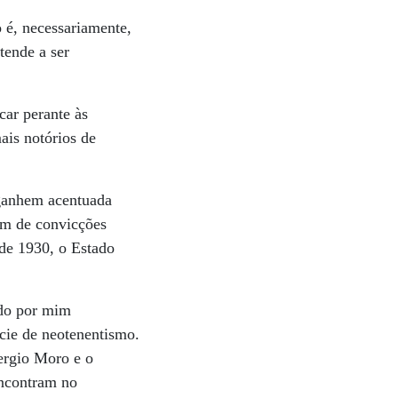
 é, necessariamente,
tende a ser
car perante às
ais notórios de
 ganhem acentuada
ram de convicções
 de 1930, o Estado
ado por mim
cie de neotenentismo.
Sergio Moro e o
encontram no