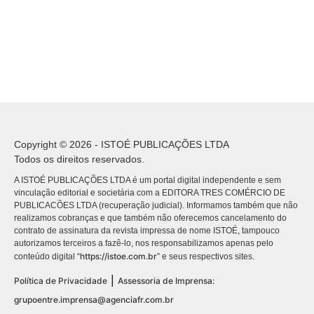
Copyright © 2026 - ISTOÉ PUBLICAÇÕES LTDA
Todos os direitos reservados.
A ISTOÉ PUBLICAÇÕES LTDA é um portal digital independente e sem
vinculação editorial e societária com a EDITORA TRES COMÉRCIO DE
PUBLICACÕES LTDA (recuperação judicial). Informamos também que não
realizamos cobranças e que também não oferecemos cancelamento do
contrato de assinatura da revista impressa de nome ISTOÉ, tampouco
autorizamos terceiros a fazê-lo, nos responsabilizamos apenas pelo
https://istoe.com.br
conteúdo digital “
” e seus respectivos sites.
|
Política de Privacidade
Assessoria de Imprensa:
grupoentre.imprensa@agenciafr.com.br