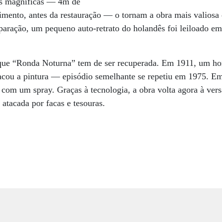
s magníficas — 4m de
imento, antes da restauração — o tornam a obra mais valiosa 
ração, um pequeno auto-retrato do holandês foi leiloado e
z que “Ronda Noturna” tem de ser recuperada. Em 1911, um 
cou a pintura — episódio semelhante se repetiu em 1975. Em
com um spray. Graças à tecnologia, a obra volta agora à ver
 atacada por facas e tesouras.