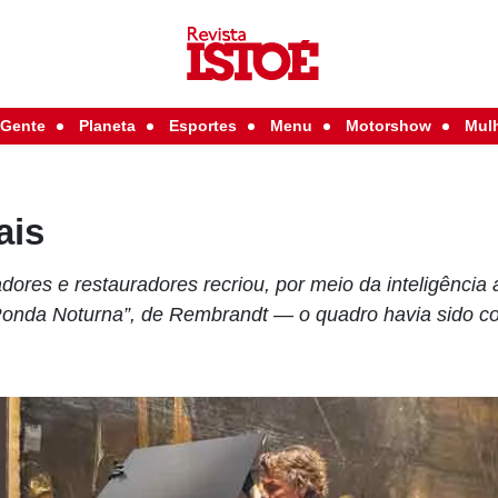
Gente
Planeta
Esportes
Menu
Motorshow
Mul
ais
res e restauradores recriou, por meio da inteligência art
“Ronda Noturna”, de Rembrandt — o quadro havia sido co