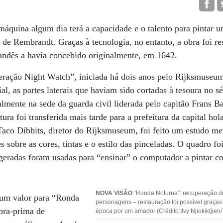
máquina algum dia terá a capacidade e o talento para pinta
de Rembrandt. Graças à tecnologia, no entanto, a obra foi re
andês a havia concebido originalmente, em 1642.
peração Night Watch”, iniciada há dois anos pelo Rijksmuseu
cial, as partes laterais que haviam sido cortadas à tesoura no 
almente na sede da guarda civil liderada pelo capitão Frans B
tura foi transferida mais tarde para a prefeitura da capital h
aco Dibbits, diretor do Rijksmuseum, foi feito um estudo met
 sobre as cores, tintas e o estilo das pinceladas. O quadro fo
 geradas foram usadas para “ensinar” o computador a pintar 
NOVA VISÃO
“Ronda Noturna”: recuperação da
 um valor para “Ronda
personagens – restauração foi possível graças
bra-prima de
época por um amador (Crédito:Ilvy Njiokiktjie