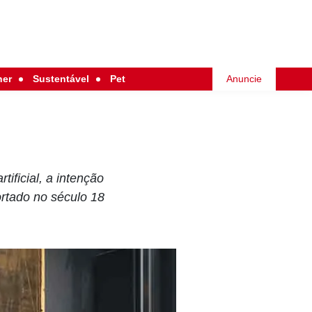
her
Sustentável
Pet
Anuncie
ificial, a intenção
rtado no século 18