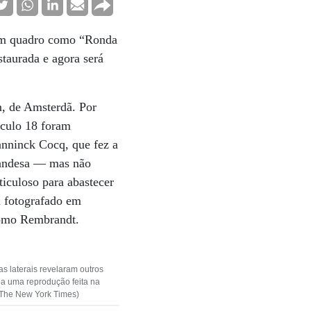
r um quadro como “Ronda
staurada e agora será
m, de Amsterdã. Por
século 18 foram
anninck Cocq, que fez a
olandesa — mas não
iculoso para abastecer
i fotografado em
como Rembrandt.
s laterais revelaram outros
 a uma reprodução feita na
n/The New York Times)