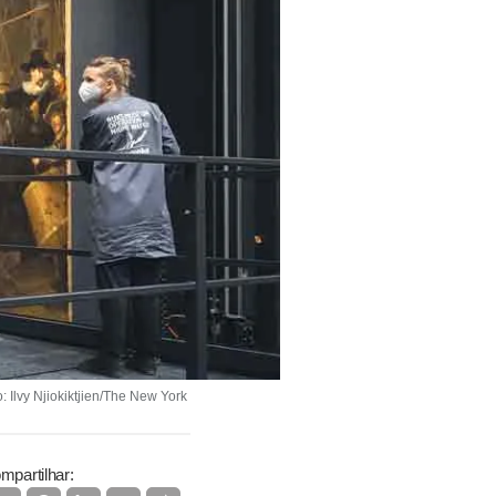
 Ilvy Njiokiktjien/The New York
mpartilhar: