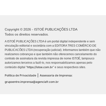
Copyright © 2026 - ISTOÉ PUBLICAÇÕES LTDA
Todos os direitos reservados.
A ISTOÉ PUBLICAÇÕES LTDA é um portal digital independente e sem
vinculação editorial e societária com a EDITORA TRES COMÉRCIO DE
PUBLICACÕES LTDA (recuperação judicial). Informamos também que não
realizamos cobranças e que também não oferecemos cancelamento do
contrato de assinatura da revista impressa de nome ISTOÉ, tampouco
autorizamos terceiros a fazê-lo, nos responsabilizamos apenas pelo
https://istoe.com.br
conteúdo digital “
” e seus respectivos sites.
|
Política de Privacidade
Assessoria de Imprensa:
grupoentre.imprensa@agenciafr.com.br