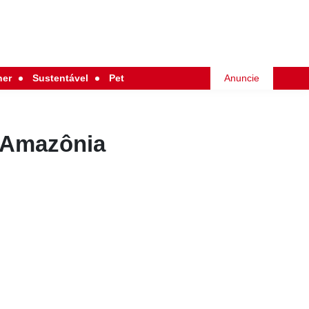
her
Sustentável
Pet
Anuncie
a Amazônia