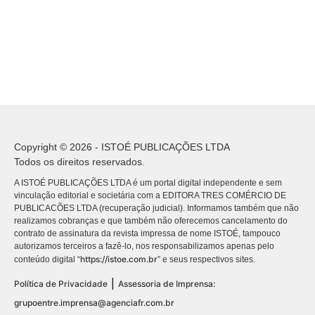
Copyright © 2026 - ISTOÉ PUBLICAÇÕES LTDA
Todos os direitos reservados.
A ISTOÉ PUBLICAÇÕES LTDA é um portal digital independente e sem
vinculação editorial e societária com a EDITORA TRES COMÉRCIO DE
PUBLICACÕES LTDA (recuperação judicial). Informamos também que não
realizamos cobranças e que também não oferecemos cancelamento do
contrato de assinatura da revista impressa de nome ISTOÉ, tampouco
autorizamos terceiros a fazê-lo, nos responsabilizamos apenas pelo
https://istoe.com.br
conteúdo digital “
” e seus respectivos sites.
|
Política de Privacidade
Assessoria de Imprensa:
grupoentre.imprensa@agenciafr.com.br