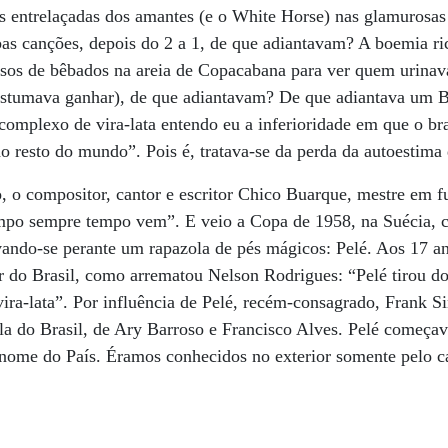
 entrelaçadas dos amantes (e o White Horse) nas glamurosas
as canções, depois do 2 a 1, de que adiantavam? A boemia ri
os de bêbados na areia de Copacabana para ver quem urinav
stumava ganhar), de que adiantavam? De que adiantava um B
complexo de vira-lata entendo eu a inferioridade em que o bra
o resto do mundo”. Pois é, tratava-se da perda da autoestima 
, o compositor, cantor e escritor Chico Buarque, mestre em fu
empo sempre tempo vem”. E veio a Copa de 1958, na Suécia, 
ndo-se perante um rapazola de pés mágicos: Pelé. Aos 17 ano
 do Brasil, como arrematou Nelson Rodrigues: “Pelé tirou do
vira-lata”. Por influência de Pelé, recém-consagrado, Frank S
 do Brasil, de Ary Barroso e Francisco Alves. Pelé começava
nome do País. Éramos conhecidos no exterior somente pelo ca