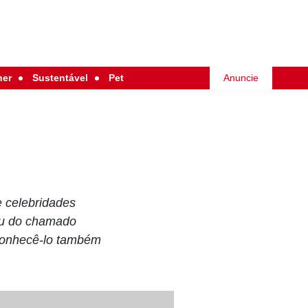
her
Sustentável
Pet
Anuncie
e celebridades
rou do chamado
 conhecê-lo também