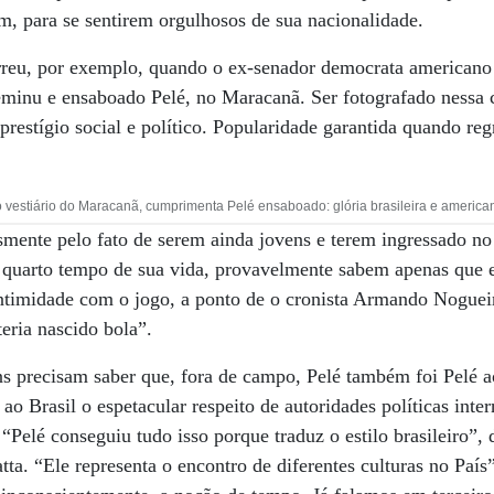
, para se sentirem orgulhosos de sua nacionalidade.
rreu, por exemplo, quando o ex-senador democrata american
seminu e ensaboado Pelé, no Maracanã. Ser fotografado nessa c
prestígio social e político. Popularidade garantida quando re
vestiário do Maracanã, cumprimenta Pelé ensaboado: glória brasileira e america
smente pelo fato de serem ainda jovens e terem ingressado n
 quarto tempo de sua vida, provavelmente sabem apenas que el
ntimidade com o jogo, a ponto de o cronista Armando Nogueira
teria nascido bola”.
s precisam saber que, fora de campo, Pelé também foi Pelé a
 ao Brasil o espetacular respeito de autoridades políticas inte
 “Pelé conseguiu tudo isso porque traduz o estilo brasileiro”,
a. “Ele representa o encontro de diferentes culturas no País