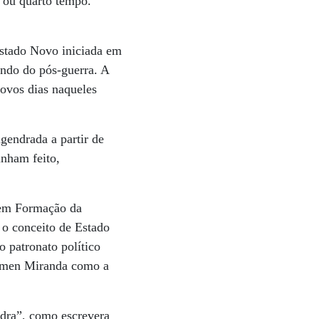
o ou quarto tempo.
Estado Novo iniciada em
indo do pós-guerra. A
novos dias naqueles
gendrada a partir de
inham feito,
 em Formação da
 o conceito de Estado
o patronato político
Carmen Miranda como a
dra”, como escrevera