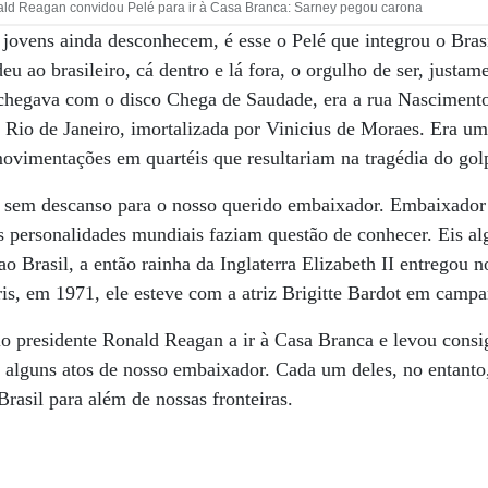
ld Reagan convidou Pelé para ir à Casa Branca: Sarney pegou carona
 jovens ainda desconhecem, é esse o Pelé que integrou o Bras
eu ao brasileiro, cá dentro e lá fora, o orgulho de ser, justame
chegava com o disco Chega de Saudade, era a rua Nasciment
 Rio de Janeiro, imortalizada por Vinicius de Moraes. Era u
ovimentações em quartéis que resultariam na tragédia do gol
 e sem descanso para o nosso querido embaixador. Embaixador
s personalidades mundiais faziam questão de conhecer. Eis a
 ao Brasil, a então rainha da Inglaterra Elizabeth II entregou
s, em 1971, ele esteve com a atriz Brigitte Bardot em campa
o presidente Ronald Reagan a ir à Casa Branca e levou cons
e alguns atos de nosso embaixador. Cada um deles, no entanto
rasil para além de nossas fronteiras.