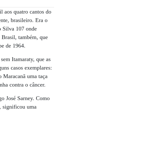
il aos quatro cantos do
nte, brasileiro. Era o
o Silva 107 onde
m Brasil, também, que
pe de 1964.
 sem Itamaraty, que as
lguns casos exemplares:
 no Maracanã uma taça
nha contra o câncer.
igo José Sarney. Como
, significou uma