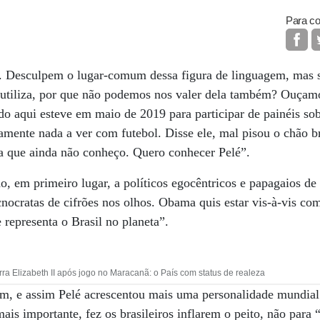
Para co
l. Desculpem o lugar-comum dessa figura de linguagem, mas s
 utiliza, por que não podemos nos valer dela também? Ouçam
aqui esteve em maio de 2019 para participar de painéis sob
tamente nada a ver com futebol. Disse ele, mal pisou o chão br
va que ainda não conheço. Quero conhecer Pelé”.
o, em primeiro lugar, a políticos egocêntricos e papagaios de
nocratas de cifrões nos olhos. Obama quis estar vis-à-vis co
epresenta o Brasil no planeta”.
ra Elizabeth II após jogo no Maracanã: o País com status de realeza
m, e assim Pelé acrescentou mais uma personalidade mundial 
 mais importante, fez os brasileiros inflarem o peito, não par