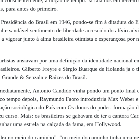
, inconscientemente, a noção de tempo. Já falamos em terceir
s, para antes do primeiro.
 Presidência do Brasil em 1946, pondo-se fim à ditadura do 
ral e saudável sentimento de liberdade acrescido do alívio adv
 vigorar junto à alma brasileira otimista e esperançosa por 
 artistas ansiavam por uma definição da identidade nacional en
rasileiros. Gilberto Freyre e Sérgio Buarque de Holanda já o t
 Grande & Senzala e Raízes do Brasil.
imediatamente, Antonio Candido vinha pondo um ponto final
pouco tempo depois, Raymundo Faoro introduziria Max Weber e
etação sociológica do País com Os donos do poder: formação d
seu curso. Mais: os brasileiros se gabavam de ter a cantora 
ganhar uma estrela na calçada da fama, em Hollywood.
dra no meio do caminho”, “no meio do caminho tinha uma pe