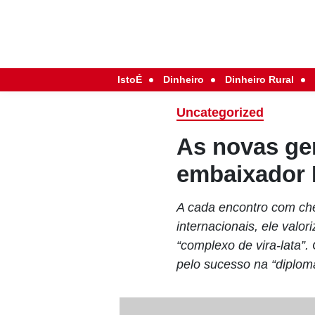
IstoÉ
Dinheiro
Dinheiro Rural
Uncategorized
As novas ge
embaixador 
A cada encontro com chef
internacionais, ele val
“complexo de vira-lata”
pelo sucesso na “diplom