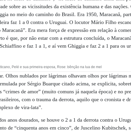
e sobre as vicissitudes da existência humana e das nações. 
iggia no meio do caminho do Brasil. Era 1950, Maracanã, part
leira faz 1 a 0 contra o Uruguai. O locutor Mário Filho escan
o Maracanã”. Era mera força de expressão em relação à come
to é que, por não estar com a estrutura concluída, o Maraca
chiaffino e faz 1 a 1, e aí vem Ghiggia e faz 2 a 1 para os u
ticano, Pelé e sua primeira esposa, Rose: bênção na lua de mel
ar. Olhos nublados por lágrimas olhavam olhos por lágrimas 
ormulada por Sérgio Buarque citado acima, se explicita, sobre
“crimes de amor” (muito comuns já naquela época) e no prec
rasileiros, com o trauma da derrota, aquilo que o cronista e 
lexo de vira-lata”.
dos anos dourados, se houve o 2 a 1 da derrota contra o Urug
to de “cinquenta anos em cinco”, de Juscelino Kubitschek, s