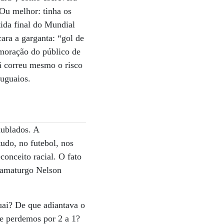
Ou melhor: tinha os
ida final do Mundial
cara a garganta: “gol de
moração do público de
nã correu mesmo o risco
ruguaios.
nublados. A
tudo, no futebol, nos
onceito racial. O fato
dramaturgo Nelson
uai? De que adiantava o
e perdemos por 2 a 1?