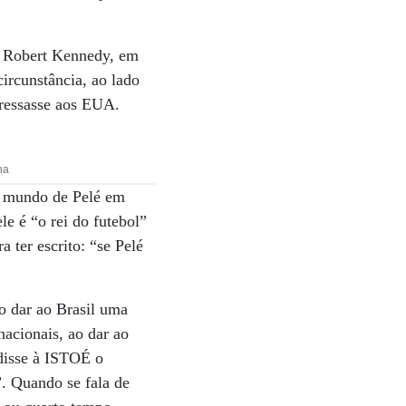
o Robert Kennedy, em
ircunstância, ao lado
gressasse aos EUA.
na
o mundo de Pelé em
e é “o rei do futebol”
 ter escrito: “se Pelé
o dar ao Brasil uma
rnacionais, ao dar ao
 disse à ISTOÉ o
”. Quando se fala de