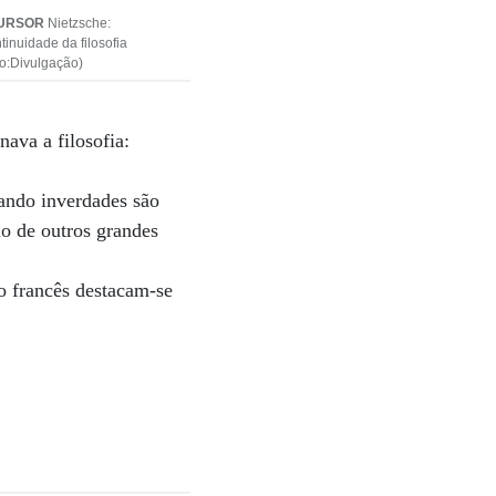
URSOR
Nietzsche:
tinuidade da filosofia
to:Divulgação)
ava a filosofia:
uando inverdades são
ão de outros grandes
fo francês destacam-se