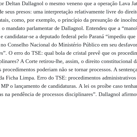
r Deltan Dallagnol o mesmo veneno que a operação Lava Jato
e seus presos: uma interpretação relativamente livre do direit
ntais, como, por exemplo, o princípio da presunção de inocên
ou o mandato parlamentar de Dallagnol. Entendeu que a “man
 e candidatar-se a deputado federal pelo Paraná “impediu qu
e no Conselho Nacional do Ministério Público em seu desfavo
res”. O erro do TSE: qual bola de cristal prevê que os procedi
plinares? A Corte retirou-lhe, assim, o direito constitucional 
s procedimentos poderiam não se tornar processos. A sentenç
da Ficha Limpa. Erro do TSE: procedimentos administrativo
MP o lançamento de candidaturas. A lei os proíbe caso tenh
as na pendência de processos disciplinares”. Dallagnol afirmo