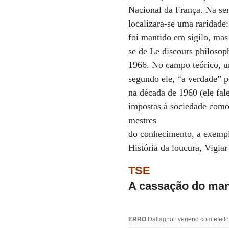
Nacional da França. Na sem
localizara-se uma raridad
foi mantido em sigilo, mas 
se de Le discours philosoph
1966. No campo teórico, um
segundo ele, “a verdade” p
na década de 1960 (ele fal
impostas à sociedade como 
mestres
do conhecimento, a exemplo
História da loucura, Vigiar
TSE
A cassação do man
ERRO
Dallagnol: veneno com efei