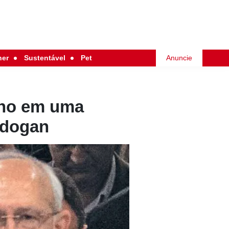
her
Sustentável
Pet
Anuncie
urno em uma
rdogan