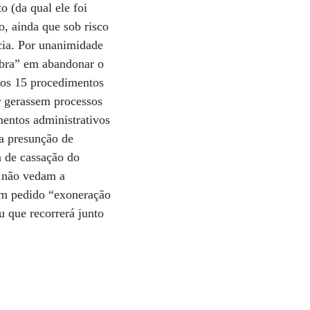
 (da qual ele foi
o, ainda que sob risco
cia. Por unanimidade
obra” em abandonar o
e os 15 procedimentos
r gerassem processos
mentos administrativos
da presunção de
a de cassação do
s não vedam a
am pedido “exoneração
u que recorrerá junto