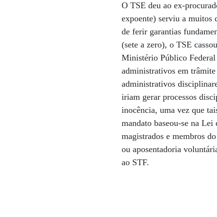
O TSE deu ao ex-procurado
expoente) serviu a muitos d
de ferir garantias fundame
(sete a zero), o TSE cass
Ministério Público Federal
administrativos em trâmit
administrativos disciplina
iriam gerar processos disci
inocência, uma vez que tai
mandato baseou-se na Lei 
magistrados e membros do 
ou aposentadoria voluntári
ao STF.