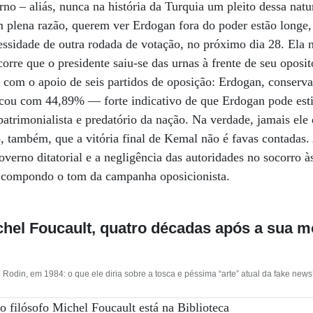
rno – aliás, nunca na história da Turquia um pleito dessa nat
m plena razão, querem ver Erdogan fora do poder estão longe,
sidade de outra rodada de votação, no próximo dia 28. Ela 
corre que o presidente saiu-se das urnas à frente de seu oposi
 com o apoio de seis partidos de oposição: Erdogan, conserva
cou com 44,89% — forte indicativo de que Erdogan pode esti
trimonialista e predatório da nação. Na verdade, jamais ele
, também, que a vitória final de Kemal não é favas contadas. 
governo ditatorial e a negligência das autoridades no socorro 
o compondo o tom da campanha oposicionista.
ichel Foucault, quatro décadas após a sua m
Rodin, em 1984: o que ele diria sobre a tosca e péssima “arte” atual da fake new
o filósofo Michel Foucault está na Biblioteca