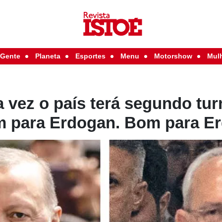
Gente
Planeta
Esportes
Menu
Motorshow
Mul
a vez o país terá segundo t
im para Erdogan. Bom para E