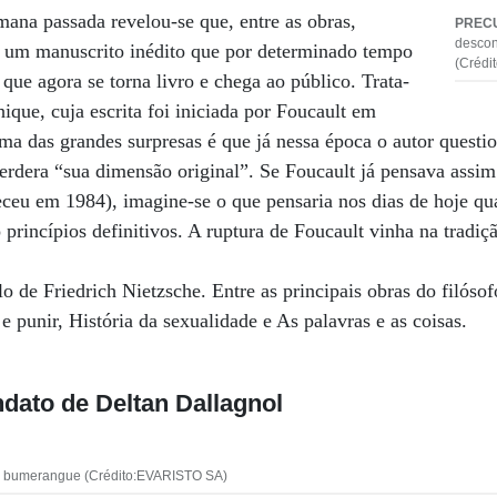
ana passada revelou-se que, entre as obras,
PREC
descon
e: um manuscrito inédito que por determinado tempo
(Crédi
que agora se torna livro e chega ao público. Trata-
ique, cuja escrita foi iniciada por Foucault em
a das grandes surpresas é que já nessa época o autor question
erdera “sua dimensão original”. Se Foucault já pensava assim
eceu em 1984), imagine-se o que pensaria nos dias de hoje q
princípios definitivos. A ruptura de Foucault vinha na tradiç
 de Friedrich Nietzsche. Entre as principais obras do filóso
 e punir, História da sexualidade e As palavras e as coisas.
dato de Deltan Dallagnol
to bumerangue (Crédito:EVARISTO SA)