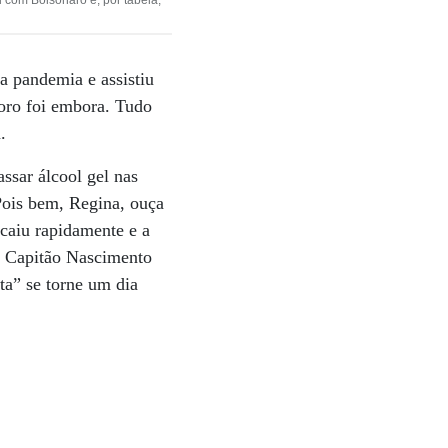
 com Bolsonaro e, por tabela,
 a pandemia e assistiu
Moro foi embora. Tudo
.
ssar álcool gel nas
Pois bem, Regina, ouça
 caiu rapidamente e a
so Capitão Nascimento
ta” se torne um dia