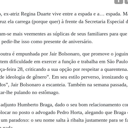
o, ex-atriz Regina Duarte vive entre a espada e a… espada. M
uz ela carrega (porque quer) à frente da Secretaria Especial 
m-se mais veementes as súplicas de seus familiares para que 
 pedir-lhe isso como presente de aniversário.
 outra é empunhada por Jair Bolsonaro, que promove o joguin
 tem dificuldade em exercer a função e trabalha em São Paulo 
erça-feira 28, criticando a sua opção por respeitar a quarenten
de ideologia de gênero”. Em seu estilo perverso, ironizando q
dos”, Jair Bolsonaro a escanteia. Também na semana passada
tar-lhe pulando no estômago.
o adjunto Humberto Braga, dado o seu bom relacionamento com
olocar no posto o advogado Pedro Horta, alegando que Braga 
um paradoxo: o seu nome salta à ribalta justamente para se f
m nada.