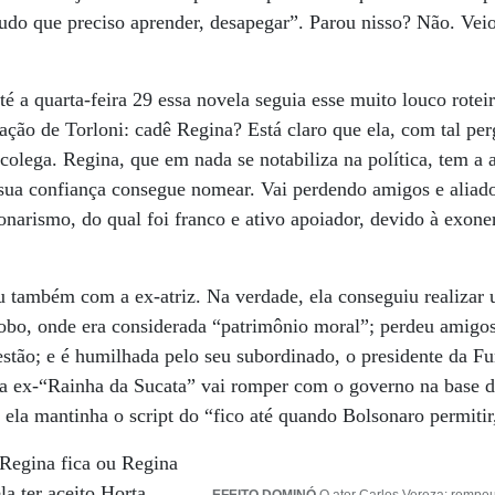
tudo que preciso aprender, desapegar”. Parou nisso? Não. Veio
té a quarta-feira 29 essa novela seguia esse muito louco rotei
gação de Torloni: cadê Regina? Está claro que ela, com tal per
colega. Regina, que em nada se notabiliza na política, tem a 
sua confiança consegue nomear. Vai perdendo amigos e aliado
arismo, do qual foi franco e ativo apoiador, devido à exone
também com a ex-atriz. Na verdade, ela conseguiu realizar
obo, onde era considerada “patrimônio moral”; perdeu amigos 
estão; e é humilhada pelo seu subordinado, o presidente da F
a ex-“Rainha da Sucata” vai romper com o governo na base d
, ela mantinha o script do “fico até quando Bolsonaro permitir
: Regina fica ou Regina
la ter aceito Horta,