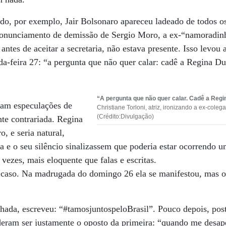
o, por exemplo, Jair Bolsonaro apareceu ladeado de todos os
pronunciamento de demissão de Sergio Moro, a ex-“namoradinh
ntes de aceitar a secretaria, não estava presente. Isso levou a
da-feira 27: “a pergunta que não quer calar: cadê a Regina Du
“A pergunta que não quer calar. Cadê a Regi
ram especulações de
Christiane Torloni, atriz, ironizando a ex-coleg
(Crédito:Divulgação)
nte contrariada. Regina
, e seria natural,
ia e o seu silêncio sinalizassem que poderia estar ocorrend
 vezes, mais eloquente que falas e escritas.
u caso. Na madrugada do domingo 26 ela se manifestou, mas o
ada, escreveu: “#tamosjuntospeloBrasil”. Pouco depois, po
deram ser justamente o oposto da primeira: “quando me desap