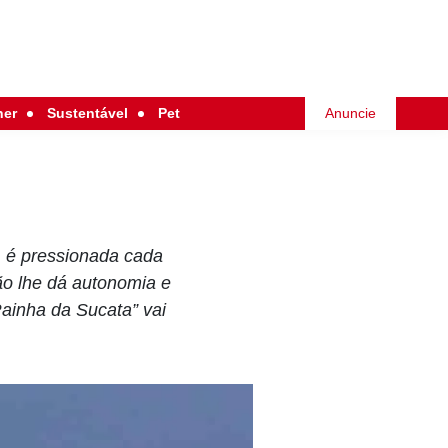
her
Sustentável
Pet
Anuncie
, é pressionada cada
não lhe dá autonomia e
Rainha da Sucata” vai