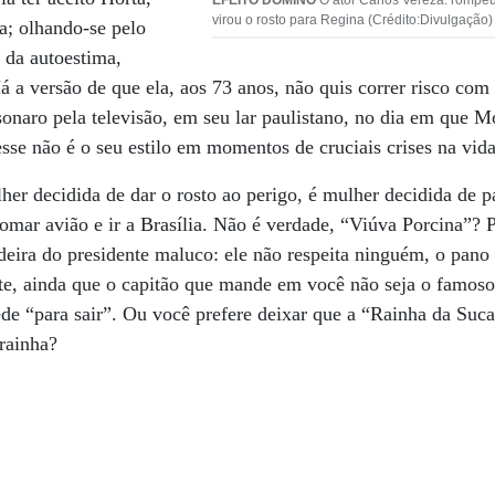
EFEITO DOMINÓ
O ator Carlos Vereza: rompeu
virou o rosto para Regina (Crédito:Divulgação)
ca; olhando-se pelo
e da autoestima,
á a versão de que ela, aos 73 anos, não quis correr risco com
onaro pela televisão, em seu lar paulistano, no dia em que 
e não é o seu estilo em momentos de cruciais crises na vida
her decidida de dar o rosto ao perigo, é mulher decidida de pa
omar avião e ir a Brasília. Não é verdade, “Viúva Porcina”? 
deira do presidente maluco: ele não respeita ninguém, o pano
arte, ainda que o capitão que mande em você não seja o famo
pede “para sair”. Ou você prefere deixar que a “Rainha da Suca
rainha?