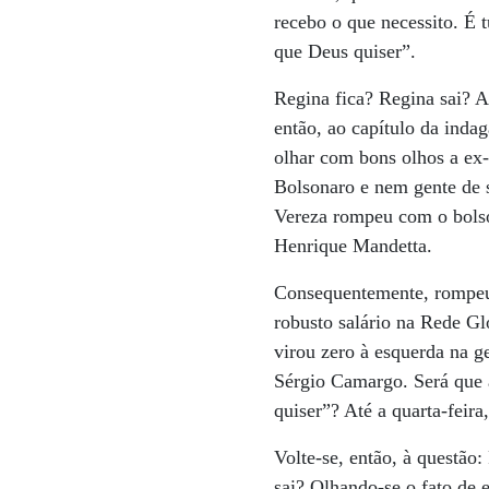
recebo o que necessito. É 
que Deus quiser”.
Regina fica? Regina sai? A
então, ao capítulo da inda
olhar com bons olhos a ex-
Bolsonaro e nem gente de 
Vereza rompeu com o bolson
Henrique Mandetta.
Consequentemente, rompeu 
robusto salário na Rede Gl
virou zero à esquerda na g
Sérgio Camargo. Será que 
quiser”? Até a quarta-feira
Volte-se, então, à questão
sai? Olhando-se o fato de e