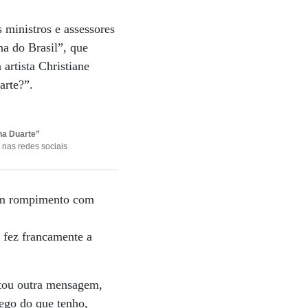
 ministros e assessores
a do Brasil”, que
 artista Christiane
arte?”.
na Duarte”
a nas redes sociais
o um rompimento com
 fez francamente a
stou outra mensagem,
ego do que tenho,