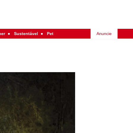
her
Sustentável
Pet
Anuncie