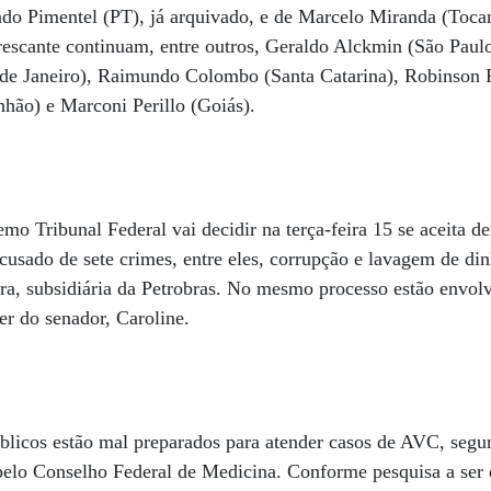
ndo Pimentel (PT), já arquivado, e de Marcelo Miranda (Toca
escante continuam, entre outros, Geraldo Alckmin (São Paulo
de Janeiro), Raimundo Colombo (Santa Catarina), Robinson 
hão) e Marconi Perillo (Goiás).
 Tribunal Federal vai decidir na terça-feira 15 se aceita d
acusado de sete crimes, entre eles, corrupção e lavagem de di
ra, subsidiária da Petrobras. No mesmo processo estão envol
er do senador, Caroline.
blicos estão mal preparados para atender casos de AVC, segu
 pelo Conselho Federal de Medicina. Conforme pesquisa a ser