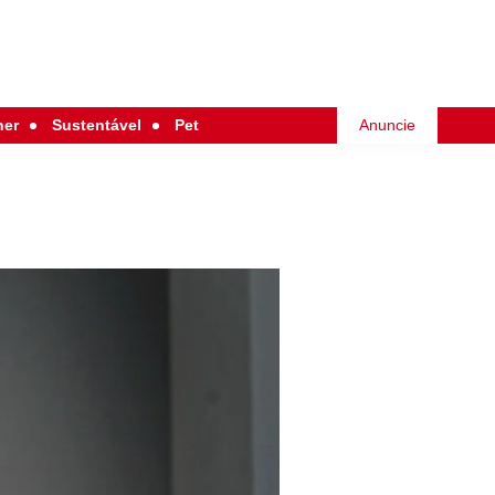
her
Sustentável
Pet
Anuncie