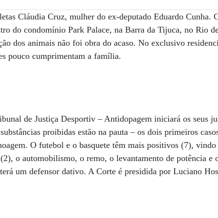
tas Cláudia Cruz, mulher do ex-deputado Eduardo Cunha. Ca
ntro do condomínio Park Palace, na Barra da Tijuca, no Rio de 
ção dos animais não foi obra do acaso. No exclusivo residen
res pouco cumprimentam a família.
ibunal de Justiça Desportiv – Antidopagem iniciará os seus j
 substâncias proibidas estão na pauta – os dois primeiros caso
anoagem. O futebol e o basquete têm mais positivos (7), vind
ô (2), o automobilismo, o remo, o levantamento de potência e 
erá um defensor dativo. A Corte é presidida por Luciano Hos