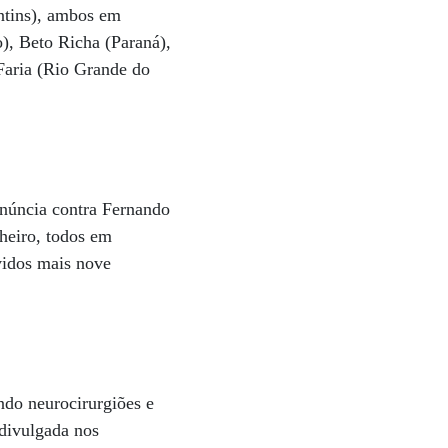
ntins), ambos em
), Beto Richa (Paraná),
Faria (Rio Grande do
enúncia contra Fernando
nheiro, todos em
vidos mais nove
ndo neurocirurgiões e
 divulgada nos