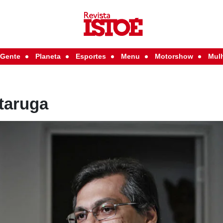
Gente
Planeta
Esportes
Menu
Motorshow
Mul
taruga