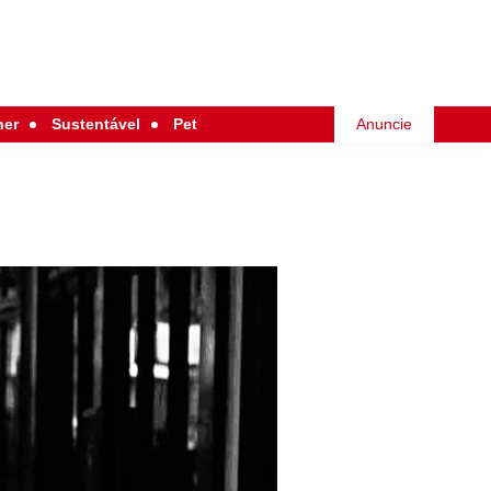
her
Sustentável
Pet
Anuncie