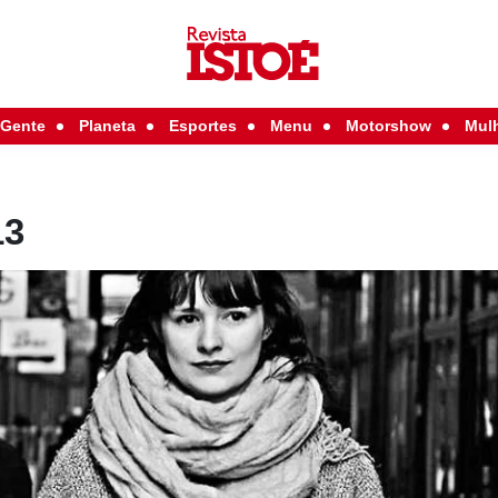
Gente
Planeta
Esportes
Menu
Motorshow
Mul
13