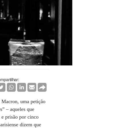
mpartilhar:
l Macron, uma petição
rs” – aqueles que
 e prisão por cinco
parisiense dizem que